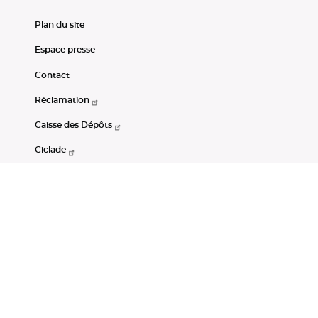
Plan du site
Espace presse
Contact
Réclamation
Caisse des Dépôts
Ciclade
CDC-Net
Consignations
Portail Open Data CDC
Restez connectés
LinkedIn
Youtube
Instagram
RSS