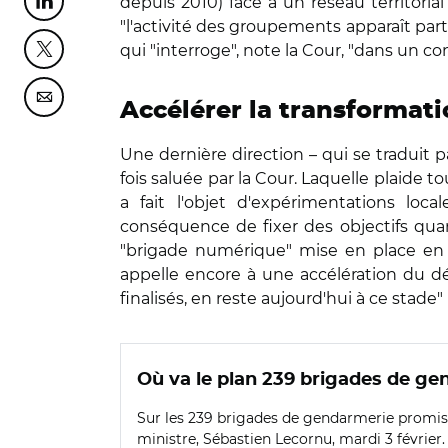
depuis 2010) face à un réseau territorial
Partager cette page sur Linkedin
"l'activité des groupements apparaît pa
qui "interroge", note la Cour, "dans un c
Partager cette page sur Twitter
Partager cette page sur Courriel
Accélérer la transformat
Une dernière direction – qui se traduit 
fois saluée par la Cour. Laquelle plaide t
a fait l'objet d'expérimentations loc
conséquence de fixer des objectifs quan
"brigade numérique" mise en place en 2
appelle encore à une accélération du dé
finalisés, en reste aujourd'hui à ce stad
Où va le plan 239 brigades de ge
Sur les 239 brigades de gendarmerie promises
ministre, Sébastien Lecornu, mardi 3 février.