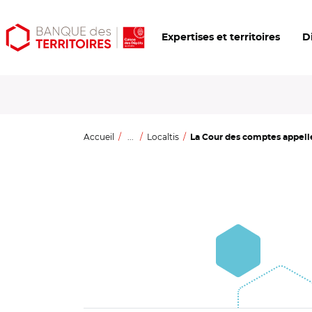
Aller
Aller
Ouvrir
Expertises et territoires
D
au
au
les
contenu
menu
outils
principal
principal
d'accessibilité
Accueil
...
Localtis
La Cour des comptes appelle 