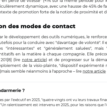
 "en perte de vitesse" (+1% sur la même période pour les
rticulièrement dynamique, avec une hausse de 45% de fai
ontexte de promotion forte de la notion de proximité et d
ion des modes de contact
par le développement des outils numériques, le renforcem
outefois pour la conduire avec "davantage de volonté". Il 
ales "intéressantes" et "généralement saluées", ma
titatifs en la matière à chaque compagnie. Elle préco
01[8] (lire
notre article
) et de progresser sur la démat
ploiement de la visio-plainte, "dispositif expérimenté 
e" (mais semble néanmoins à l'approche – lire
notre article
ndarmerie ?
 par l’exécutif en 2023, "quatre-vingts ont vu leurs travaux fina
 "Un ralentissement est intervenu en 2025, pour les raisons que l’