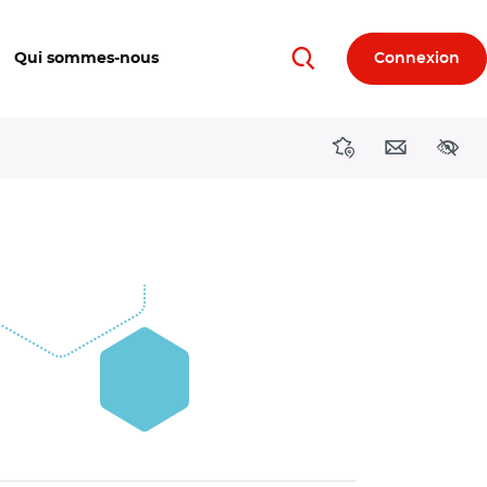
Qui sommes-nous
Connexion
Rechercher
Directions région
Contact
Acces