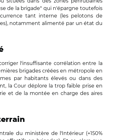
s ou situées dans des zones périrubaines
ise de la brigade" qui n'épargne toutefois
oncurrence tant interne (les pelotons de
ales), notamment alimenté par un état du
té
riger l'insuffisante corrélation entre la
 premières brigades créées en métropole en
armes par habitants élevés ou dans des
, la Cour déplore la trop faible prise en
rie et de la montée en charge des aires
terrain
ntrale du ministère de l'Intérieur (+150%