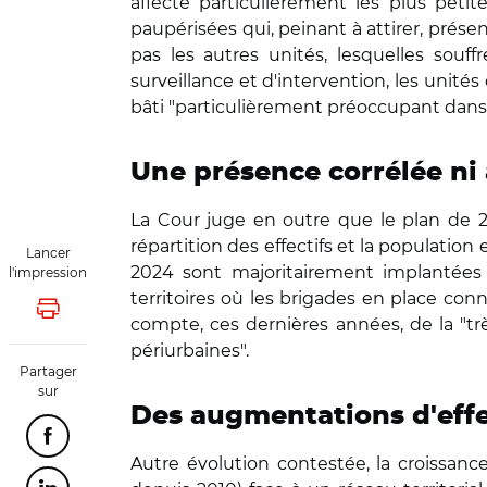
affecte particulièrement les plus petit
paupérisées qui, peinant à attirer, prése
pas les autres unités, lesquelles souff
surveillance et d'intervention, les uni
bâti "particulièrement préoccupant dan
Une présence corrélée ni a
La Cour juge en outre que le plan de 202
répartition des effectifs et la populatio
Lancer
2024 sont majoritairement implantées 
l'impression
territoires où les brigades en place con
Lancer l'impression
compte, ces dernières années, de la "t
périurbaines".
Partager
sur
Des augmentations d'effec
Partager cette page sur Facebook
Autre évolution contestée, la croissance