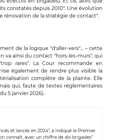
 effectifs en brigades). Et ce, alors que
ts constatés depuis 2010". Une évolution
e rénovation de la stratégie de contact".
ent de la logique "d'aller-vers"… – cette
en va ainsi du contact "hors-les-murs", qui
is "trop rares". La Cour recommande en
nise également de rendre plus visible la
érialisation complète de la plainte. Elle
mais qui, faute de textes réglementaires
du 5 janvier 2026).
ncés et lancés en 2024", a indiqué le Premier
on connaît, avec un chiffre de dix brigades"