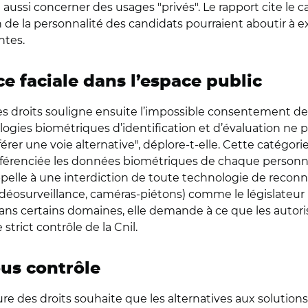
t aussi concerner des usages "privés". Le rapport cite le
de la personnalité des candidats pourraient aboutir à e
ntes.
ce faciale dans l’espace public
 des droits souligne ensuite l’impossible consentement 
ologies biométriques d’identification et d’évaluation n
férer une voie alternative", déplore-t-elle. Cette catégori
différenciée les données biométriques de chaque personn
appelle à une interdiction de toute technologie de reconn
idéosurveillance, caméras-piétons) comme le législateur l’
ion dans certains domaines, elle demande à ce que les auto
strict contrôle de la Cnil.
ous contrôle
ure des droits souhaite que les alternatives aux soluti