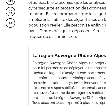
Partager cette page sur Linkedin
étudiées. Elle préconise que les analyse
cybersécurité et protection des données p
Partager cette page sur Twitter
mineurs. Elle recommande que les algorith
améliorer la fiabilité des algorithmes en 
Partager cette page sur Courriel
population réelle". Elle préconise enfin d
par la Dinum dès qu’ils dépassent 9 milli
risques de discrimination.
La région Auvergne-Rhône-Alpes v
En région Auvergne-Rhône-Alpes, un projet de
pour lui permettre de déployer la reconnaissan
l’achat de logiciel d’analyses comportemental
de renforcer le bouclier "vidéoprotection" av
l’expérimentation de systèmes innovants" tels
c'est notre responsabilité. La reconnaissance 
retrouver. J'assume de protéger les habitant
président de la région Auvergne-Rhône-Alpes s
Tous deux ont aussi exprimé à plusieurs repr