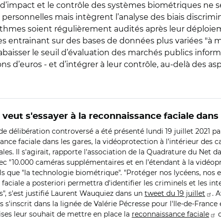
s d’impact et le contrôle des systèmes biométriques ne 
ersonnelles mais intègrent l’analyse des biais discrimin
mes soient régulièrement audités après leur déploiement 
les entrainant sur des bases de données plus variées "à m
’abaisser le seuil d’évaluation des marchés publics inform
ons d’euros - et d’intégrer à leur contrôle, au-delà des 
eut s'essayer à la reconnaissance faciale dans 
 délibération controversé a été présenté lundi 19 juillet 2021 
ce faciale dans les gares, la vidéoprotection à l’intérieur des ca
es. Il s'agirait, rapporte l'association de la Quadrature du Net 
ec "10.000 caméras supplémentaires et en l’étendant à la vidéopr
 que "la technologie biométrique". "Protéger nos lycéens, nos enf
faciale a posteriori permettra d'identifier les criminels et les in
s", s'est justifié Laurent Wauquiez dans un
tweet du 19 juillet
. 
'inscrit dans la lignée de Valérie Pécresse pour l'Ile-de-France e
ises leur souhait de mettre en place la
reconnaissance faciale
d