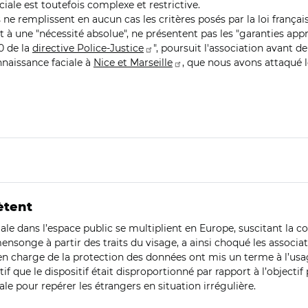
ciale est toutefois complexe et restrictive.
 ils ne remplissent en aucun cas les critères posés par la loi frança
t à une "nécessité absolue", ne présentent pas les "garanties app
0 de la
directive Police-Justice
", poursuit l'association avant d
nnaissance faciale à
Nice et Marseille
, que nous avons attaqué l
ètent
le dans l’espace public se multiplient en Europe, suscitant la co
ensonge à partir des traits du visage, a ainsi choqué les associa
 en charge de la protection des données ont mis un terme à l’usag
if que le dispositif était disproportionné par rapport à l’objecti
iale pour repérer les étrangers en situation irrégulière.