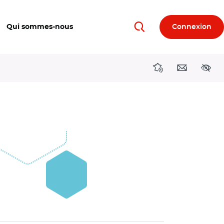
Qui sommes-nous
Connexion
Rechercher
Directions région
Contact
Acces