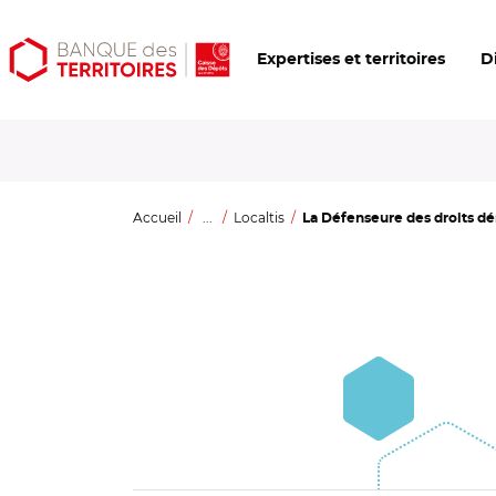
Aller
Aller
Ouvrir
Expertises et territoires
D
au
au
les
contenu
menu
outils
principal
principal
d'accessibilité
Accueil
...
Localtis
La Défenseure des droits dén