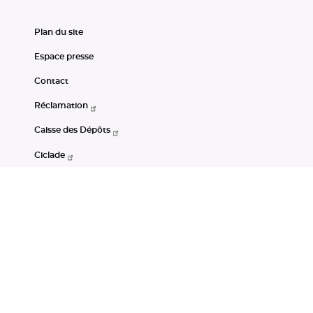
Plan du site
Espace presse
Contact
Réclamation
Caisse des Dépôts
Ciclade
CDC-Net
Consignations
Portail Open Data CDC
Restez connectés
LinkedIn
Youtube
Instagram
RSS