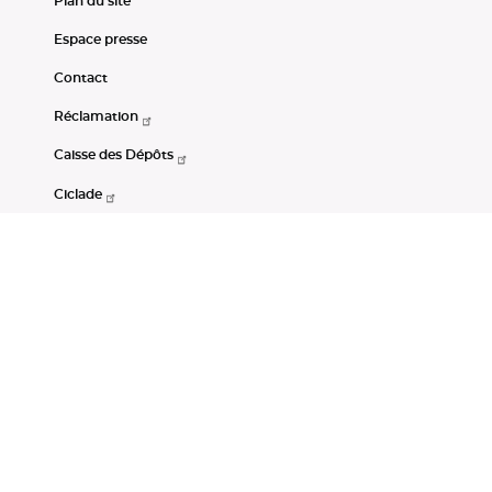
Plan du site
Espace presse
Contact
Réclamation
Caisse des Dépôts
Ciclade
CDC-Net
Consignations
Portail Open Data CDC
Restez connectés
LinkedIn
Youtube
Instagram
RSS