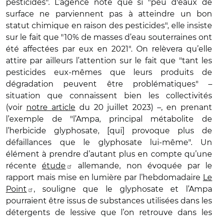
pesticides". L’agence note que si "peu d'eaux de
surface ne parviennent pas à atteindre un bon
statut chimique en raison des pesticides", elle insiste
sur le fait que "10% de masses d’eau souterraines ont
été affectées par eux en 2021". On relèvera qu’elle
attire par ailleurs l’attention sur le fait que "tant les
pesticides eux-mêmes que leurs produits de
dégradation peuvent être problématiques" –
situation que connaissent bien les collectivités
(voir
notre article
du 20 juillet 2023) –, en prenant
l’exemple de "l’Ampa, principal métabolite de
l’herbicide glyphosate, [qui] provoque plus de
défaillances que le glyphosate lui-même". Un
élément à prendre d’autant plus en compte qu’une
récente
étude
allemande, non évoquée par le
rapport mais mise en lumière par l’hebdomadaire
Le
Point
, souligne que le glyphosate et l’Ampa
pourraient être issus de substances utilisées dans les
détergents de lessive que l’on retrouve dans les