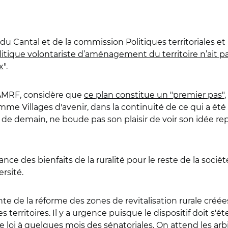
 Cantal et de la commission Politiques territoriales et
itique volontariste d’aménagement du territoire n’ait p
x
"
.
'AMRF, considère que
ce plan constitue un "premier pas"
me Villages d'avenir, dans la continuité de ce qui a été 
les de demain, ne boude pas son plaisir de voir son idée
ance des bienfaits de la ruralité pour le reste de la socié
ersité.
te de la réforme des zones de revitalisation rurale
créées
 territoires
. Il y a urgence puisque le dispositif doit
s'ét
e loi à quelques mois des sénatoriales. On attend les 