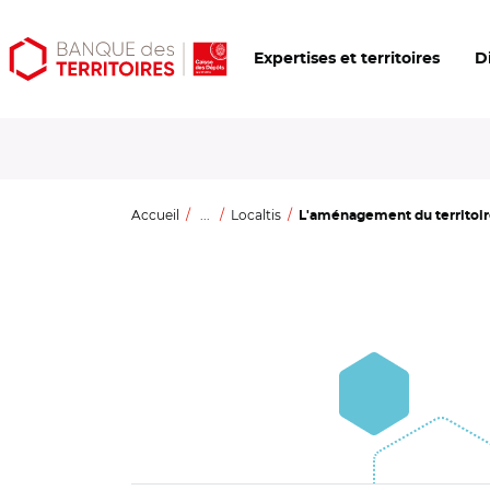
Aller
Aller
Ouvrir
Expertises et territoires
D
au
au
les
contenu
menu
outils
principal
principal
d'accessibilité
Accueil
...
Localtis
L'aménagement du territoire