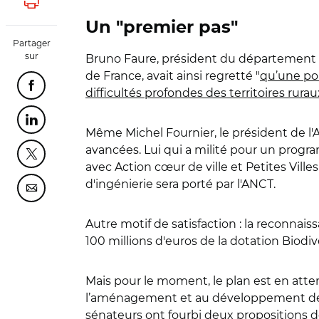
Lancer l'impression
Un "premier pas"
Partager
sur
Bruno Faure, président du département du
de France, avait ainsi regretté "
qu’une pol
Partager cette page sur Facebook
difficultés profondes des territoires rurau
Partager cette page sur Linkedin
Même Michel Fournier, le président de l
avancées. Lui qui a milité pour un program
Partager cette page sur Twitter
avec Action cœur de ville et Petites Vil
d'ingénierie sera porté par l'ANCT.
Partager cette page sur Courriel
Autre motif de satisfaction : la reconnaiss
100 millions d'euros de la dotation Biodiv
Mais pour le moment, le plan est en atten
l’aménagement et au développement des
sénateurs ont fourbi deux propositions d