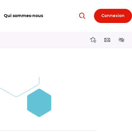
Qui sommes-nous
Connexion
Rechercher
Directions région
Contact
Acces