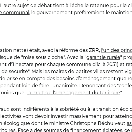
. L'autre sujet de débat tient à l'échelle retenue pour le
age communal
, le gouvernement préféreraient le maintie
ation nette) était, avec la réforme des ZRR,
l'un des prin
sque de "mise sous cloche". Avec la "
garantie rurale
" pr
nt d'1 hectare pour chaque commune d'ici à 2031) et re
et de sécurité". Mais les maires de petites villes restent v
ence de prise en compte des besoins d’aménagement que re
 cependant loin de faire l'unanimité. Dénonçant des "confet
 moins que "
la mort de l'aménagement du territoire
".
raux sont indifférents à la sobriété ou à la transition éc
llectivités vont devoir investir massivement pour atteind
on écologique dont le ministre Christophe Béchu veut
as
itoires
. Face à des sources de financement éclatées, ce 