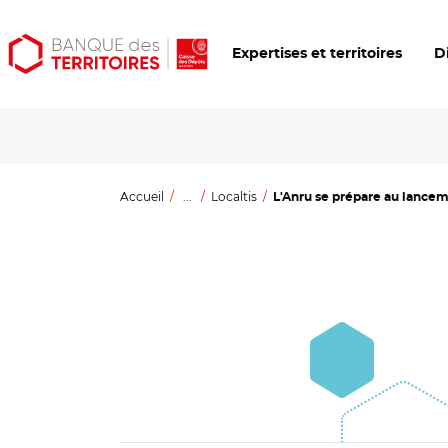
Aller
Aller
Ouvrir
Expertises et territoires
D
au
au
les
contenu
menu
outils
principal
principal
d'accessibilité
Accueil
...
Localtis
L'Anru se prépare au lanceme