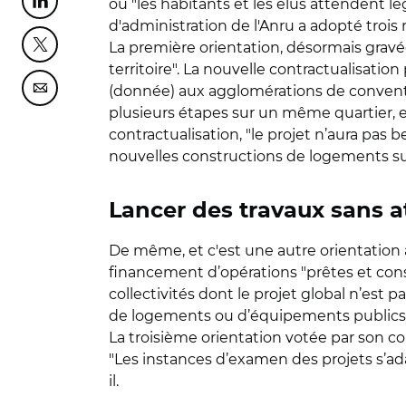
où "les habitants et les élus attendent lé
Partager cette page sur Linkedin
d'administration de l'Anru a adopté trois 
La première orientation, désormais gravée
Partager cette page sur Twitter
territoire". La nouvelle contractualisation
(donnée) aux agglomérations de convention
Partager cette page sur Courriel
plusieurs étapes sur un même quartier, en
contractualisation, "le projet n’aura pas
nouvelles constructions de logements sur
Lancer des travaux sans a
De même, et c'est une autre orientation ad
financement d’opérations "prêtes et cons
collectivités dont le projet global n’est 
de logements ou d’équipements publics", 
La troisième orientation votée par son con
"Les instances d’examen des projets s’ada
il.