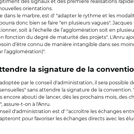
gitiment des signaux et des première réalisations rapides".
nouvelles orientations.
 dans le marbre, est d' "adapter le rythme et les modali
 pourra donc bien se faire "en plusieurs vagues". Jacques 
ner, soit à l’échelle de l’agglomération soit en plusieur
 fonction du degré de maturité des projets". L'Anru ajout
 besoin d’être connu de manière intangible dans ses moin
 l’agglomération)".
ttendre la signature de la conventi
optée par le conseil d'administration, il sera possible de
ensuelles" sans attendre la signature de la convention.
pas encore abouti de lancer, dès les prochains mois, des 
assure-t-on à l'Anru.
seil d'administration est d' "accroître les échanges entre 
pteront pour favoriser les échanges directs avec les élu