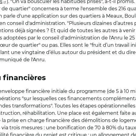
s
). "On va bousculer les habitudes prises", a-t-il promis.
ur de quartier" concernera à terme l'ensemble des 216 qu
parle d'une application sur des quartiers à Meaux, Bou
en conseil d'administration. "Plusieurs dizaines d’autres 
tions déjà signées ? Et quid de toutes les autres à venir
s adoptées par le conseil d'administration de l'Anru le 2
Cœur de quartier" ou pas. Elles sont le "fruit d’un travai
lant une vingtaine d’élus autour du président et du dire
mmuniqué de l'Anru.
 financières
veloppe financière initiale du programme (de 5 à 10 milli
’opérations "sur lesquelles ces financements complémen
andes transformations". Toutes les étapes opérationnelle
ruction, réhabilitation. Une place est également faite 
 la prise en charge financière des démolitions de logem
a trois mesures : une bonification de 70 à 80% du taux 
lité financière du projet est critique ; un allongement 