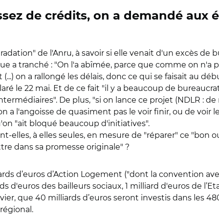
sez de crédits, on a demandé aux é
dation" de l'Anru, à savoir si elle venait d'un excès de b
ue a tranché : "On l'a abîmée, parce que comme on n'a pa
(...) on a rallongé les délais, donc ce qui se faisait au dé
laré le 22 mai. Et de ce fait "il y a beaucoup de bureauc
ermédiaires". De plus, "si on lance ce projet (NDLR : d
on a l'angoisse de quasiment pas le voir finir, ou de voi
qu'on "ait bloqué beaucoup d'initiatives".
t-elles, à elles seules, en mesure de "réparer" ce "bon ou
tre dans sa promesse originale" ?
ards d’euros d’Action Logement ("dont la convention avec 
iards d'euros des bailleurs sociaux, 1 milliard d'euros de
levier, que 40 milliards d’euros seront investis dans les 4
 régional.