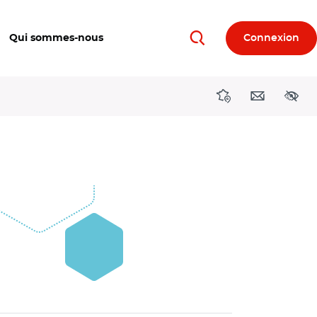
Qui sommes-nous
Connexion
Rechercher
Directions région
Contact
Acces