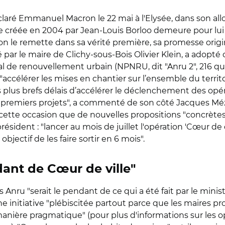
claré Emmanuel Macron le 22 mai à l'Elysée, dans son allocu
 créée en 2004 par Jean-Louis Borloo demeure pour lui 
n le remette dans sa vérité première, sa promesse originale
é par le maire de Clichy-sous-Bois Olivier Klein, a adopté 
de renouvellement urbain (NPNRU, dit "Anru 2", 216 quart
 "accélérer les mises en chantier sur l’ensemble du territo
 plus brefs délais d’accélérer le déclenchement des opéra
 les premiers projets", a commenté de son côté Jacques 
cette occasion que de nouvelles propositions "concrètes" 
ident : "lancer au mois de juillet l'opération 'Cœur de q
objectif de les faire sortir en 6 mois".
dant de Cœur de ville"
nru "serait le pendant de ce qui a été fait par le ministère
nitiative "plébiscitée partout parce que les maires prop
anière pragmatique" (pour plus d'informations sur les op