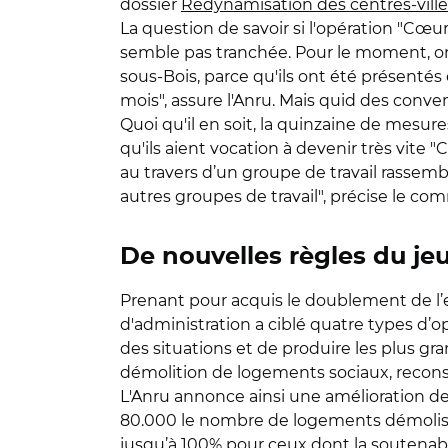
dossier
Redynamisation des centres-ville
La question de savoir si l'opération "Cœ
semble pas tranchée. Pour le moment, on 
sous-Bois, parce qu'ils ont été présentés 
mois", assure l'Anru. Mais quid des conven
Quoi qu'il en soit, la quinzaine de mesure
qu'ils aient vocation à devenir très vite "
au travers d’un groupe de travail rassemb
autres groupes de travail", précise le co
De nouvelles règles du jeu
Prenant pour acquis le doublement de l’en
d'administration a ciblé quatre types d
des situations et de produire les plus gr
démolition de logements sociaux, reconst
L'Anru annonce ainsi une amélioration de
80.000 le nombre de logements démolis vi
jusqu’à 100% pour ceux dont la soutenabi