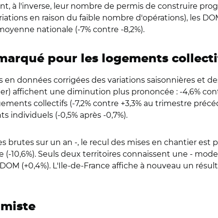
ent, à l'inverse, leur nombre de permis de construire progr
riations en raison du faible nombre d'opérations), les DOM
 moyenne nationale (-7% contre -8,2%).
 marqué pour les logements collecti
rs en données corrigées des variations saisonnières et des
 affichent une diminution plus prononcée : -4,6% contr
ements collectifs (-7,2% contre +3,3% au trimestre précé
ts individuels (-0,5% après -0,7%).
brutes sur un an -, le recul des mises en chantier est
ie (-10,6%). Seuls deux territoires connaissent une - mod
les DOM (+0,4%). L'Ile-de-France affiche à nouveau un ré
imiste