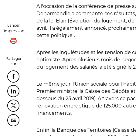
A l'occasion de la conférence de presse s
Denormandie a commenté ces résultats, en
de la loi Elan (Évolution du logement, d
Lancer
avril. Il a également annoncé, prochaineme
l'impression
cette politique".
Lancer l'impression
Après les inquiétudes et les tension de c
Partager
optimiste. Après plusieurs mois de négoci
sur
du logement des salariés, a été signé le 25 
Partager cette page sur Facebook
Le même jour, l'Union sociale pour l'habi
Premier ministre, la Caisse des Dépôts et
Partager cette page sur Linkedin
dessous du 25 avril 2019). A travers ce p
rénovation énergétique de 125.000 autres,
Partager cette page sur Twitter
financements.
Partager cette page sur Courriel
Enfin, la Banque des Territoires (Caisse d