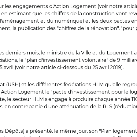
ur les engagements d'Action Logement (voir notre article 
 estimant que les chiffres de la construction vont rev
e l'aménagement et du numérique) et les deux pactes en 
nt, la publication des "chiffres de la rénovation", "pour 
es derniers mois, le ministre de la Ville et du Logement
ations, le "plan d'investissement volontaire" de 9 milli
avril (voir notre article ci-dessous du 25 avril 2019).
tat (USH) et les différentes fédérations HLM qu'elle reg
 Action Logement le "pacte d'investissement pour le logem
acte, le secteur HLM s'engage à produire chaque année 11
 en contrepartie d'une atténuation de la RLS (réduction 
es Dépôts) a présenté, le même jour, son "Plan logement 2