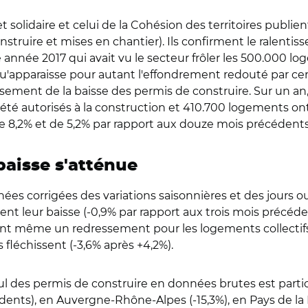
 solidaire et celui de la Cohésion des territoires publien
truire et mises en chantier). Ils confirment le ralentiss
 année 2017 qui avait vu le secteur frôler les 500.000 log
qu'apparaisse pour autant l'effondrement redouté par cer
ent de la baisse des permis de construire. Sur un an, e
é autorisés à la construction et 410.700 logements ont 
e 8,2% et de 5,2% par rapport aux douze mois précédents
baisse s'atténue
nées corrigées des variations saisonnières et des jours ou
t leur baisse (-0,9% par rapport aux trois mois précéden
nt même un redressement pour les logements collectifs (
 fléchissent (-3,6% après +4,2%).
 recul des permis de construire en données brutes est pa
dents), en Auvergne-Rhône-Alpes (-15,3%), en Pays de la