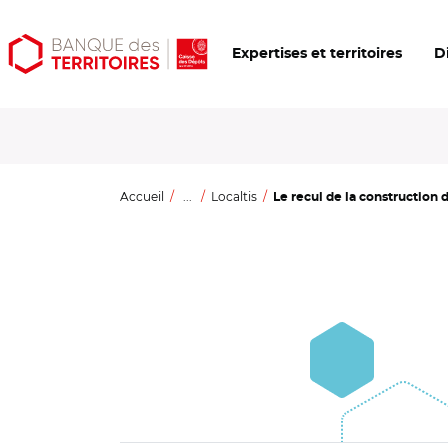
Aller
Aller
Ouvrir
Expertises et territoires
D
au
au
les
contenu
menu
outils
principal
principal
d'accessibilité
Accueil
...
Localtis
Le recul de la construction 