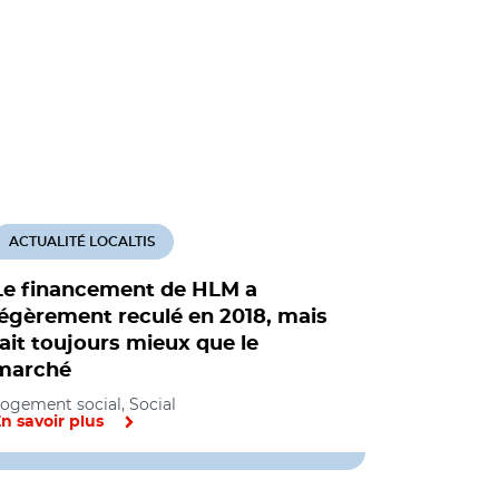
ACTUALITÉ LOCALTIS
ACTUALITÉ
Le financement de HLM a
Un net re
légèrement reculé en 2018, mais
de logem
fait toujours mieux que le
d'effond
marché
Logement so
économique
ogement social, Social
n savoir plus
En savoir pl