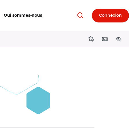
Qui sommes-nous
Connexion
Rechercher
Directions région
Contact
Acces