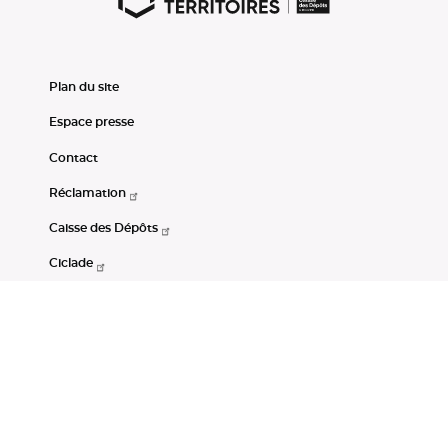
Plan du site
Espace presse
Contact
Réclamation
Caisse des Dépôts
Ciclade
CDC-Net
Consignations
Portail Open Data CDC
Restez connectés