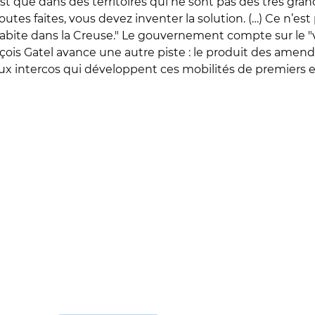
est que dans des territoires qui ne sont pas des très gran
outes faites, vous devez inventer la solution. (…) Ce n’est
abite dans la Creuse." Le gouvernement compte sur le
"
ançois Gatel avance une autre piste : le produit des amen
aux intercos qui développent ces mobilités de premiers e