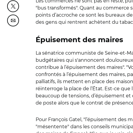
Les commerces ne sont pas en reste, puis
"bus transformés". Quant au commerce séden
Partager cette page sur Twitter
points d’accroche ce sont les bureaux de 
des gens qui rentrent achètent du tabac", 
Partager cette page sur Courriel
Épuisement des maires
La sénatrice communiste de Seine-et-Mar
budgétaires qui s'annoncent douloureux. 
contribue à l’épuisement des maires". "V
confrontés à l’épuisement des maires, parc
palliatifs, ils mettent en place des maiso
réinterroge la place de l’État. Est-ce qu
beaucoup de tensions, d’épuisement et de 
de poste alors que le contrat de présence
Pour François Gatel, "l’épuisement des mai
"mésentente" dans les conseils municip