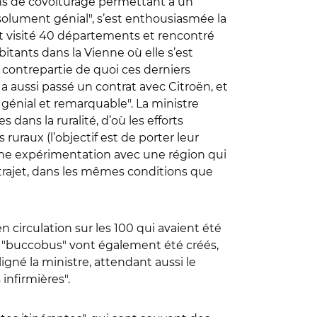
ions de covoiturage permettant à un
absolument génial", s’est enthousiasmée la
ant visité 40 départements et rencontré
itants dans la Vienne où elle s’est
contrepartie de quoi ces derniers
 a aussi passé un contrat avec Citroën, et
 génial et remarquable". La ministre
dans la ruralité, d’où les efforts
uraux (l’objectif est de porter leur
r une expérimentation avec une région qui
 trajet, dans les mêmes conditions que
n circulation sur les 100 qui avaient été
"buccobus" vont également été créés,
gné la ministre, attendant aussi le
infirmières".