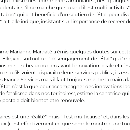
qu’il existe des "commerces ambulants", des "guinguett
taire, "il ne marche que quand il est multi activités", a
tabac" qui ont bénéficié d’un soutien de l’État pour dive
a-t-elle indiqué, insistant sur l'importance de récréer de
ne Marianne Margaté a émis quelques doutes sur cette p
Elle, voit surtout un "désengagement de l’État" qui "met
ous mettez beaucoup en avant l’innovation locale et c’es
e qu’ils voient disparaître leurs services publics ; ils e
ns France Services mais il faut toujours mettre la main à l
e l’État n’est là que pour accompagner des innovations lo
fatalisme dans nos territoires", estime la sénatrice qui 
 postale doit bientôt être renouvelé.
res est une réalité", mais "il est multicause" et, dans le
aux (c'est effectivement ce que semble montrer une to