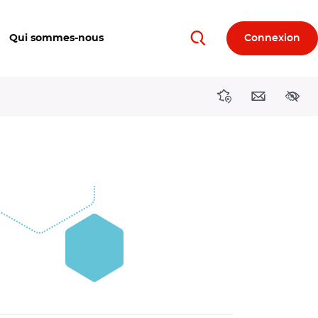
Qui sommes-nous
Connexion
Rechercher
Directions région
Contact
Acces