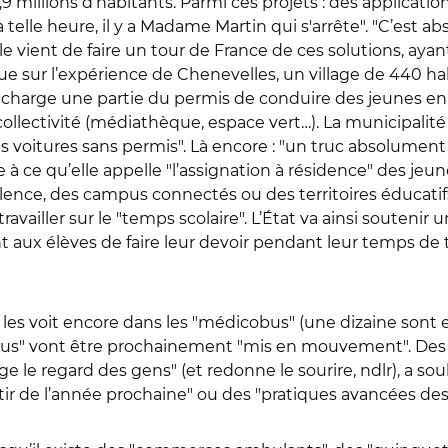
,9 millions d’habitants. Parmi ces projets : des applicat
à telle heure, il y a Madame Martin qui s'arrête". "C’est 
le vient de faire un tour de France de ces solutions, ay
nue sur l’expérience de Chenevelles, un village de 440 hab
 charge une partie du permis de conduire des jeunes en 
collectivité (médiathèque, espace vert…). La municipalité
s voitures sans permis". Là encore : "un truc absolument
 ce qu’elle appelle "l’assignation à résidence" des jeunes 
lence, des campus connectés ou des territoires éducatifs r
ravailler sur le "temps scolaire". L’État va ainsi souteni
nt aux élèves de faire leur devoir pendant leur temps de
l les voit encore dans les "médicobus" (une dizaine sont e
us" vont être prochainement "mis en mouvement". Des 
 regard des gens" (et redonne le sourire, ndlr), a souli
tir de l’année prochaine" ou des "pratiques avancées des 