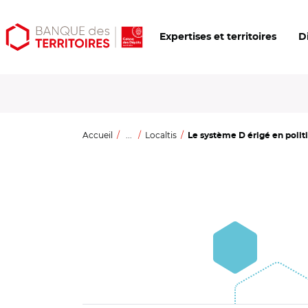
Aller
Aller
Ouvrir
Expertises et territoires
D
au
au
les
contenu
menu
outils
principal
principal
d'accessibilité
Accueil
...
Localtis
Le système D érigé en politiq