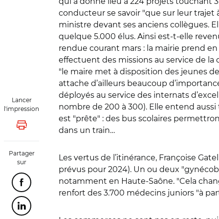
qui a donné lieu à 224 projets touchant 3
conducteur se savoir "que sur leur trajet 
ministre devant ses anciens collègues. El
quelque 5.000 élus. Ainsi est-t-elle reve
rendue courant mars : la mairie prend en
effectuent des missions au service de la 
"le maire met à disposition des jeunes de
attache d’ailleurs beaucoup d’importance à
déployés au service des internats d’excel
Lancer
nombre de 200 à 300). Elle entend aussi t
l'impression
est "prête" : des bus scolaires permettro
Lancer l'impression
dans un train…
Partager
Les vertus de l’itinérance, Françoise Gate
sur
prévus pour 2024). Un ou deux "gynécob
notamment en Haute-Saône. "Cela change le
Partager cette page sur Facebook
renfort des 3.700 médecins juniors "à par
Partager cette page sur Linkedin