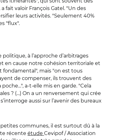
es itinérantes", qui sont souvent des
 fait valoir François Gatel. "Un des
rsifier leurs activités. "Seulement 40%
s "flux".
olitique, à l’approche d’arbitrages
 en cause notre cohésion territoriale et
t fondamental", mais "on est tous
ssayent de compenser, ils trouvent des
a poche…", a-t-elle mis en garde. "Cela
cales ? (…) On a un renversement qui crée
s’interroge aussi sur l’avenir des bureaux
s petites communes, il est surtout dû à la
ute récente
étude
Cevipof / Association