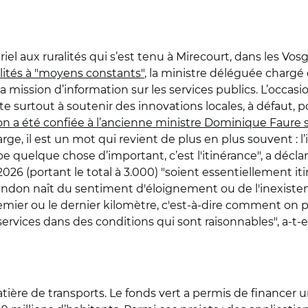
iel aux ruralités qui s’est tenu à Mirecourt, dans les Vo
lités à "moyens constants"
, la ministre déléguée chargé d
la mission d’information sur les services publics. L’occasi
e surtout à soutenir des innovations locales, à défaut, po
n a été confiée à l’ancienne ministre Dominique Faure s
rge, il est un mot qui revient de plus en plus souvent : l
e quelque chose d’important, c’est l'itinérance", a décla
26 (portant le total à 3.000) "soient essentiellement itin
don naît du sentiment d'éloignement ou de l'inexistenc
 premier ou le dernier kilomètre, c'est-à-dire comment on
s services dans des conditions qui sont raisonnables", a-t-
ère de transports. Le fonds vert a permis de financer un