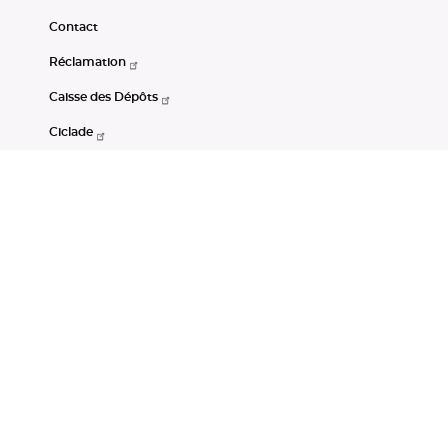
Contact
Réclamation
Caisse des Dépôts
Ciclade
CDC-Net
Consignations
Portail Open Data CDC
Restez connectés
LinkedIn
Youtube
Instagram
RSS