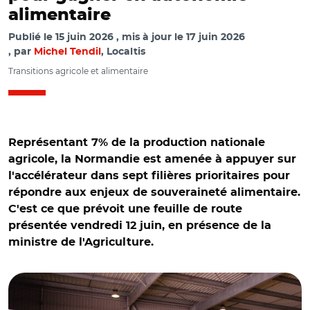
alimentaire
Publié le
15 juin 2026
mis à jour le
17 juin 2026
par
Michel Tendil
, Localtis
Transitions agricole et alimentaire
Représentant 7% de la production nationale
agricole, la Normandie est amenée à appuyer sur
l'accélérateur dans sept filières prioritaires pour
répondre aux enjeux de souveraineté alimentaire.
C'est ce que prévoit une feuille de route
présentée vendredi 12 juin, en présence de la
ministre de l'Agriculture.
© @AnnieGenevard / Visite d'Annie Genevard vendredi 12
juin à Luneray sur le site de Lunor