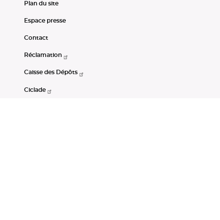
Plan du site
Espace presse
Contact
Réclamation
Caisse des Dépôts
Ciclade
CDC-Net
Consignations
Portail Open Data CDC
Restez connectés
LinkedIn
Youtube
Instagram
RSS