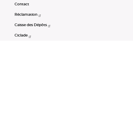
Contact
Réclamation
Caisse des Dépôts
Ciclade
CDC-Net
Consignations
Portail Open Data CDC
Restez connectés
LinkedIn
Youtube
Instagram
RSS
Mentions légales
CGU
Données personnelles