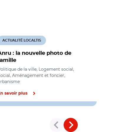
ACTUALITÉ LOCALTIS
ACTUALITÉ
Anru : la nouvelle photo de
Le gouve
famille
tiers-lie
territoir
olitique de la ville, Logement social,
ocial, Aménagement et foncier,
Cohésion de
urbanisme
économique,
Solidaire, Sm
n savoir plus
En savoir pl