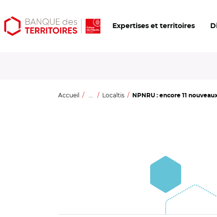
Aller
Aller
Ouvrir
Expertises et territoires
D
au
au
les
contenu
menu
outils
principal
principal
d'accessibilité
Accueil
...
Localtis
NPNRU : encore 11 nouveaux 