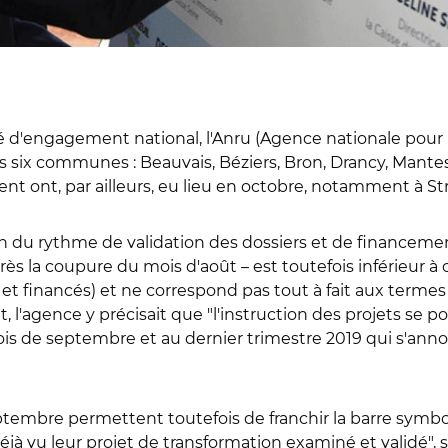
 d'engagement national, l'Anru (Agence nationale pour la
s six communes : Beauvais, Béziers, Bron, Drancy, Mantes
nt ont, par ailleurs, eu lieu en octobre, notamment à Str
tion du rythme de validation des dossiers et de financem
 la coupure du mois d'août – est toutefois inférieur à ce
s et financés) et ne correspond pas tout à fait aux term
et, l'agence y précisait que "l'instruction des projets se
ois de septembre et au dernier trimestre 2019 qui s'ann
tembre permettent toutefois de franchir la barre symbol
jà vu leur projet de transformation examiné et validé", su