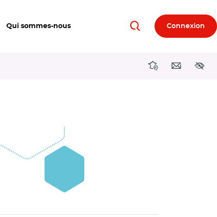
Qui sommes-nous
Connexion
Rechercher
Directions région
Contact
Acces