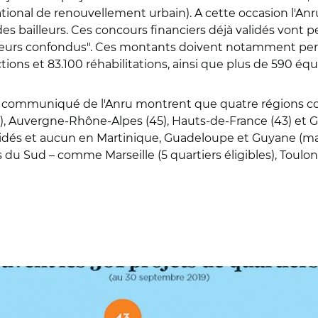
al de renouvellement urbain). A cette occasion l'Anru ra
 des bailleurs. Ces concours financiers déjà validés vont 
anceurs confondus". Ces montants doivent notamment per
ons et 83.100 réhabilitations, ainsi que plus de 590 équ
du communiqué de l'Anru montrent que quatre régions co
47), Auvergne-Rhône-Alpes (45), Hauts-de-France (43) et G
idés et aucun en Martinique, Guadeloupe et Guyane (mais
 du Sud – comme Marseille (5 quartiers éligibles), Toulon
© Anru