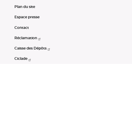
Plan du site
Espace presse
Contact
Réclamation
Caisse des Dépôts
Ciclade
CDC-Net
Consignations
Portail Open Data CDC
Restez connectés
LinkedIn
Youtube
Instagram
RSS