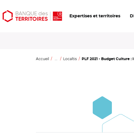
Aller
Aller
Ouvrir
Expertises et territoires
D
au
au
les
contenu
menu
outils
principal
principal
d'accessibilité
Accueil
...
Localtis
PLF 2021 - Budget Culture : l