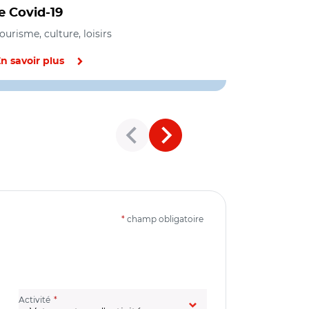
le Covid-19
patrimoi
ourisme, culture, loisirs
Tourisme, cul
n savoir plus
En savoir pl
*
champ obligatoire
(champ obligatoire)
Activité