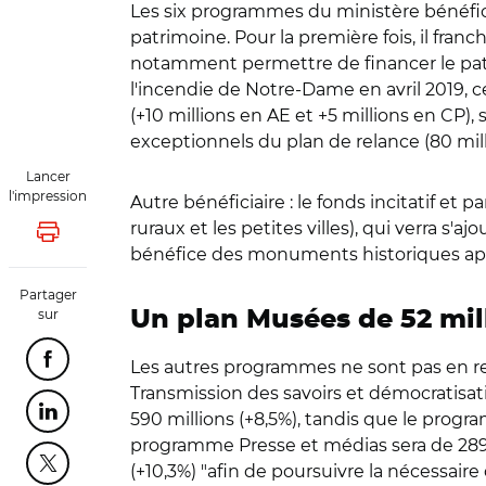
Les six programmes du ministère bénéfic
patrimoine. Pour la première fois, il franch
notamment permettre de financer le patr
l'incendie de Notre-Dame en avril 2019,
(+10 millions en AE et +5 millions en CP)
exceptionnels du plan de relance (80 mil
Lancer
l'impression
Autre bénéficiaire : le fonds incitatif et 
ruraux et les petites villes), qui verra s'
Lancer l'impression
bénéfice des monuments historiques appart
Partager
sur
Un plan Musées de 52 mil
Partager cette page sur Facebook
Les autres programmes ne sont pas en re
Transmission des savoirs et démocratisati
Partager cette page sur Linkedin
590 millions (+8,5%), tandis que le progra
programme Presse et médias sera de 289 m
Partager cette page sur Twitter
(+10,3%) "afin de poursuivre la nécessair