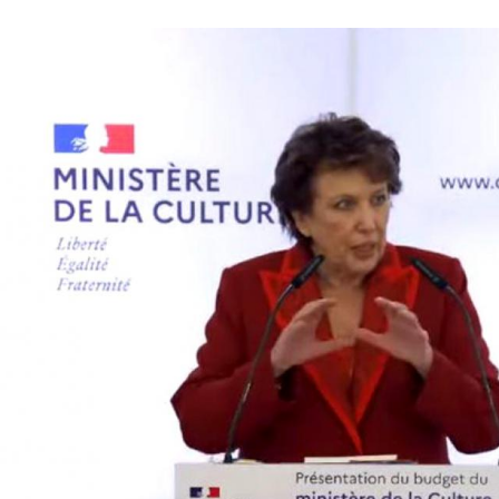
lture.gouv.fr/Roselyne Bachelot