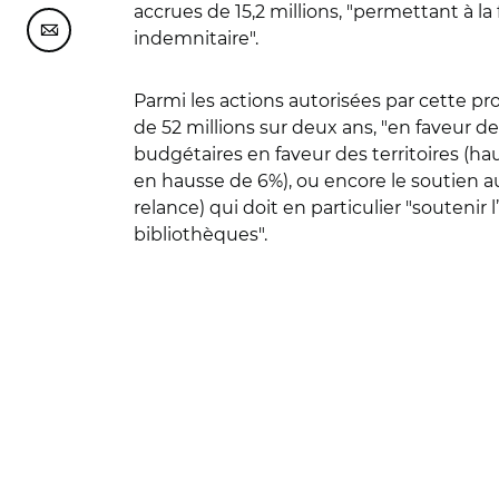
accrues de 15,2 millions, "permettant à l
Partager cette page sur Courriel
indemnitaire".
Parmi les actions autorisées par cette 
de 52 millions sur deux ans, "en faveur d
budgétaires en faveur des territoires (ha
en hausse de 6%), ou encore le soutien au 
relance) qui doit en particulier "soutenir
bibliothèques".