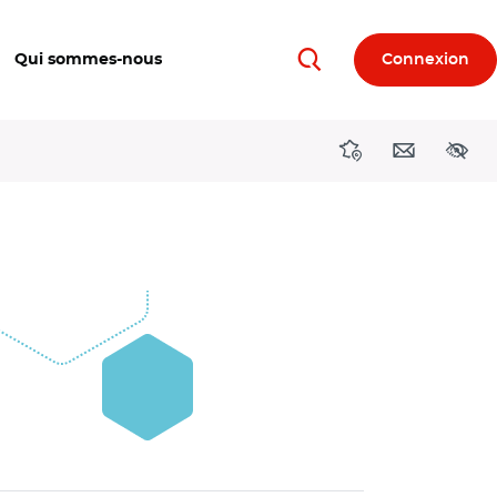
Qui sommes-nous
Connexion
Rechercher
Directions région
Contact
Acces