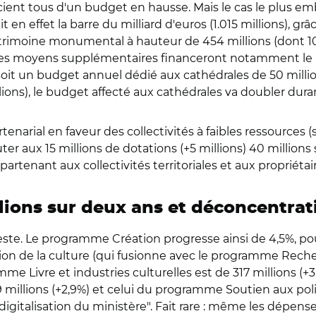
ient tous d'un budget en hausse. Mais le cas le plus e
it en effet la barre du milliard d'euros (1.015 millions), g
imoine monumental à hauteur de 454 millions (dont 103 
 ces moyens supplémentaires financeront notamment le 
, soit un budget annuel dédié aux cathédrales de 50 milli
lions), le budget affecté aux cathédrales va doubler dur
partenarial en faveur des collectivités à faibles ressource
ajouter aux 15 millions de dotations (+5 millions) 40 millio
enant aux collectivités territoriales et aux propriétair
lions sur deux ans et déconcentrati
ste. Le programme Création progresse ainsi de 4,5%, po
on de la culture (qui fusionne avec le programme Recherc
mme Livre et industries culturelles est de 317 millions (+3
illions (+2,9%) et celui du programme Soutien aux politi
e digitalisation du ministère". Fait rare : même les dépe