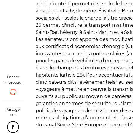
a été adopté. Il permet d'étendre le béné
à batterie et à hydrogène. Élisabeth Born
sociales et fiscales la charge, à titre gra
26 permet d'inclure le transport maritime
Saint-Barthélemy, à Saint-Martin et à Sai
Les sénateurs ont apporté des modification
aux certificats d'économies d'énergie (C
innovantes comme les routes solaires (arti
pour les parcs de véhicules d’entreprises, 
élargi le champ des territoires pouvant ê
habitants (article 28). Pour accentuer la 
Lancer
d’indicateurs dits "événementiels" au sein
l'impression
voyageurs à mettre en œuvre la transmiss
Lancer l'impression
ouverts au public, au moyen de caméras fr
garanties en termes de sécurité routière
Partager
public de voyageurs de missionner des sal
sur
mêmes obligations d’agrément et d’asserme
du canal Seine Nord Europe et complété 
Partager cette page sur Facebook