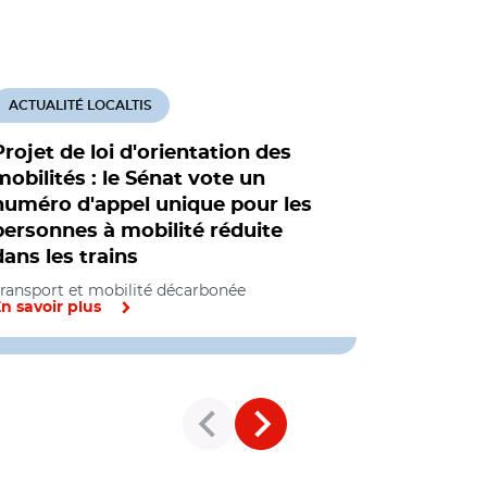
ACTUALITÉ LOCALTIS
ACTUALITÉ
Projet de loi d'orientation des
Projet de
mobilités : le Sénat vote un
mobilités
numéro d'appel unique pour les
d'étoffer 
personnes à mobilité réduite
investiss
dans les trains
transpor
ransport et mobilité décarbonée
Transport et
n savoir plus
En savoir pl