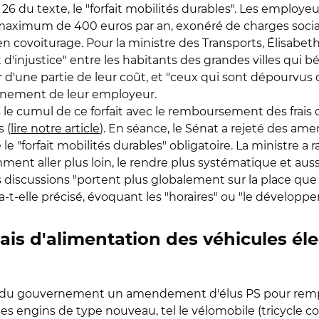
26 du texte, le "forfait mobilités durables". Les employe
maximum de 400 euros par an, exonéré de charges sociale
n covoiturage. Pour la ministre des Transports, Élisabeth 
 d'injustice" entre les habitants des grandes villes qui
d'une partie de leur coût, et "ceux qui sont dépourvus d'
nement de leur employeur.
le cumul de ce forfait avec le remboursement des frais 
 (
lire notre article
). En séance, le Sénat a rejeté des a
le "forfait mobilités durables" obligatoire. La ministre a
ent aller plus loin, le rendre plus systématique et auss
Ces discussions "portent plus globalement sur la place qu
a-t-elle précisé, évoquant les "horaires" ou "le développe
rais d'alimentation des véhicules éle
e du gouvernement un amendement d'élus PS pour remplac
des engins de type nouveau, tel le vélomobile (tricycle