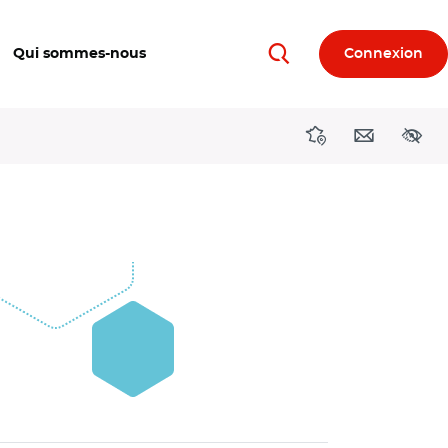
Qui sommes-nous
Connexion
Rechercher
Directions région
Contact
Acces