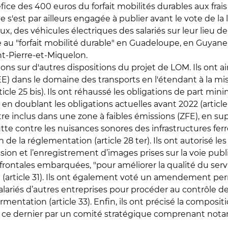
fice des 400 euros du forfait mobilités durables aux frai
e s'est par ailleurs engagée à publier avant le vote de la
cieux, des véhicules électriques des salariés sur leur lieu 
 au "forfait mobilité durable" en Guadeloupe, en Guyane,
nt-Pierre-et-Miquelon.
s sur d'autres dispositions du projet de LOM. Ils ont ain
EE) dans le domaine des transports en l'étendant à la mi
cle 25 bis). Ils ont réhaussé les obligations de part min
en doublant les obligations actuelles avant 2022 (article a
tre inclus dans une zone à faibles émissions (ZFE), en su
lutte contre les nuisances sonores des infrastructures ferr
 de la réglementation (article 28 ter). Ils ont autorisé l
ion et l’enregistrement d’images prises sur la voie publ
ontales embarquées, "pour améliorer la qualité du service
" (article 31). Ils ont également voté un amendement pe
ariés d’autres entreprises pour procéder au contrôle de 
ntation (article 33). Enfin, ils ont précisé la compositi
ce dernier par un comité stratégique comprenant notam