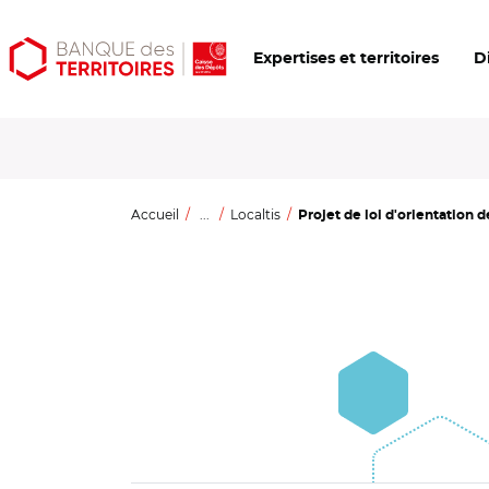
Aller
Aller
Ouvrir
Expertises et territoires
D
au
au
les
contenu
menu
outils
principal
principal
d'accessibilité
Accueil
...
Localtis
Projet de loi d'orientation d