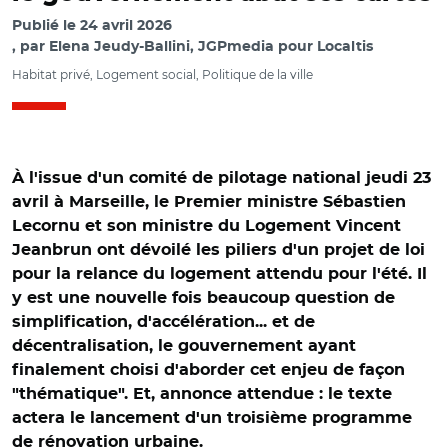
Publié le
24 avril 2026
par
Elena Jeudy-Ballini, JGPmedia pour Localtis
Habitat privé, Logement social, Politique de la ville
À l'issue d'un comité de pilotage national jeudi 23
avril à Marseille, le Premier ministre Sébastien
Lecornu et son ministre du Logement Vincent
Jeanbrun ont dévoilé les piliers d'un projet de loi
pour la relance du logement attendu pour l'été. Il
y est une nouvelle fois beaucoup question de
simplification, d'accélération... et de
décentralisation, le gouvernement ayant
finalement choisi d'aborder cet enjeu de façon
"thématique". Et, annonce attendue : le texte
actera le lancement d'un troisième programme
de rénovation urbaine.
© @gouvernementFR/ Sébastien Lecornu et Vincent