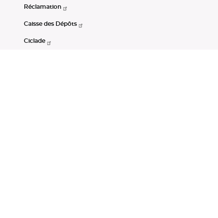
Réclamation
Caisse des Dépôts
Ciclade
CDC-Net
Consignations
Portail Open Data CDC
Restez connectés
LinkedIn
Youtube
Instagram
RSS
Mentions légales
CGU
Données personnelles
Accessibilité : non conforme
DSP2
Instruments financiers
Gestion des cookies