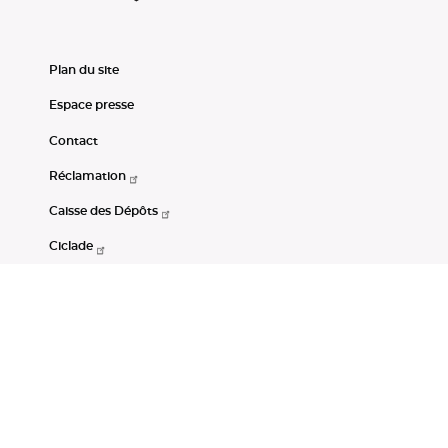
Plan du site
Espace presse
Contact
Réclamation
Caisse des Dépôts
Ciclade
CDC-Net
Consignations
Portail Open Data CDC
Restez connectés