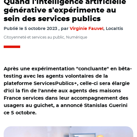
Quand l'intelligence artificielle
générative s'expérimente au
sein des services publics
Publié le
5 octobre 2023
par
Virginie Fauvel
, Localtis
Citoyenneté et services au public, Numérique
Après une expérimentation "concluante" en
bêta-
testing
avec les agents volontaires de la
plateforme
ServicesPublics+, celle-ci
sera élargie
d'ici la fin de l'année aux agents des maisons
France services dans leur accompagnement des
usagers au guichet, a annoncé Stanislas Guerini
ce 5 octobre.
© @StanGuerini/ Stanislas Guerini avec une agente France
services le 15 septembre