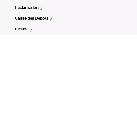
Réclamation
Caisse des Dépôts
Ciclade
CDC-Net
Consignations
Portail Open Data CDC
Restez connectés
LinkedIn
Youtube
Instagram
RSS
Mentions légales
CGU
Données personnelles
Accessibilité : non conforme
DSP2