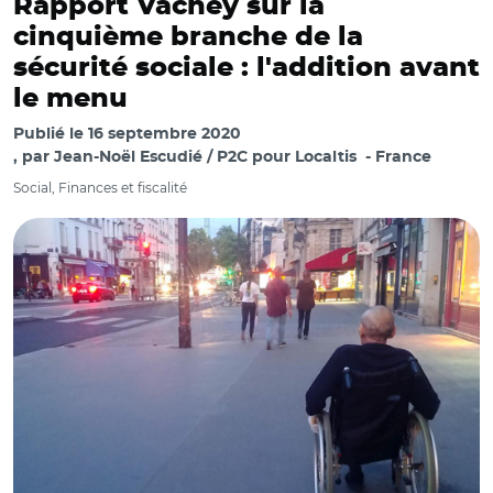
Rapport Vachey sur la
cinquième branche de la
sécurité sociale : l'addition avant
le menu
Publié le
16 septembre 2020
par
Jean-Noël Escudié / P2C pour Localtis
France
Social, Finances et fiscalité
© Aurélie Roudaut