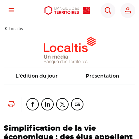
Menu
Aller
Aller
Ouvrir
Rechercher
au
au
les
contenu
menu
outils
Localtis
principal
principal
d'accessibilité
L'édition du jour
Présentation
Lancer l'impression
Partager cette page sur Facebook
Partager cette page sur Linkedin
Partager cette page sur Twitter
Partager cette page sur Co
Simplification de la vie
économique : des élus appellent