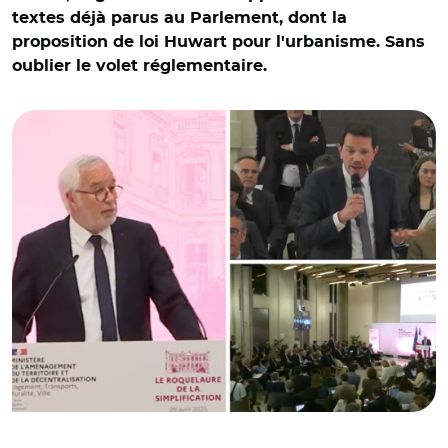
textes déjà parus au Parlement, dont la
proposition de loi Huwart pour l'urbanisme. Sans
oublier le volet réglementaire.
© Capture vidéo @Ecologie_Gouv/ François Rebsamen et
Boris Ravignon