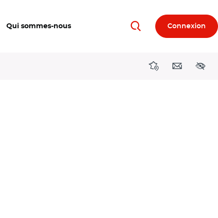
Qui sommes-nous
Connexion
Rechercher
Directions région
Contact
Acces