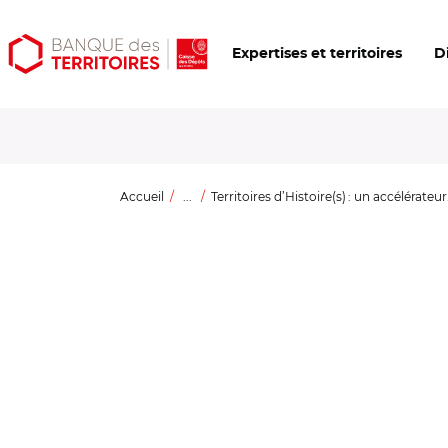
Aller
Aller
Ouvrir
Expertises et territoires
D
au
au
les
contenu
menu
outils
principal
principal
d'accessibilité
Accueil
...
Territoires d’Histoire(s) : un accélérateur.