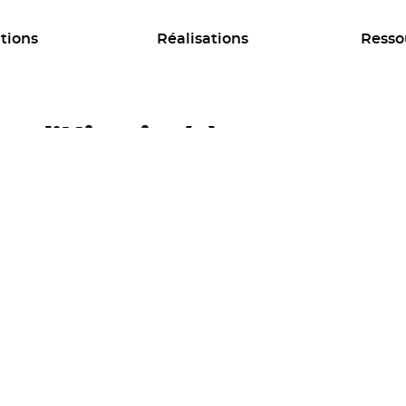
tions
Réalisations
Resso
es d’Histoire(s)
ACTUALITÉ EN RÉGION
Inauguration d'une résidence de
coliving/coworking à Grenoble
Développement économique, Habitat
spécifique et d'urgence, Logement social