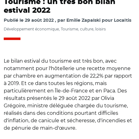
Tourisme : un très bon bilan
estival 2022
Publié le
29 août 2022
par
Emilie Zapalski pour Localtis
Développement économique, Tourisme, culture, loisirs
Le bilan estival du tourisme est très bon, avec
notamment pour l'hôtellerie une recette moyenne
par chambre en augmentation de 22,2% par rapport
à 2019. Et ce dans toutes les régions, mais
particulièrement en Île-de-France et en Paca. Des
résultats présentés le 29 août 2022 par Olivia
Grégoire, ministre déléguée chargée du tourisme,
réalisés dans des conditions pourtant difficiles
d'inflation, de canicule et sécheresse, d'incendies et
de pénurie de main-d'œuvre.
© @atout_france/ Nicolas Dupas, Carole Leboucher,
Christian Mantei, Olivia Grégoire et François de Canson