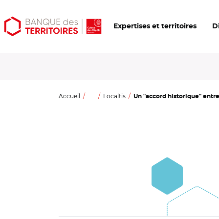
Aller
Aller
Ouvrir
Expertises et territoires
D
au
au
les
contenu
menu
outils
principal
principal
d'accessibilité
Accueil
...
Localtis
Un "accord historique" entre 