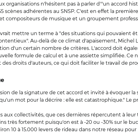
rganisations n'hésitent pas à parler d'"un accord histo
255 scènes adhérentes au SNSP. C'est en effet la première
s et compositeurs de musique et un groupement professio
evrait mettre un terme à "des situations qui pouvaient 
tentieux". Au-delà de ce climat d'apaisement, Michel Lef
ication d'un certain nombre de critères. L'accord doit ég
uvelle formule de calcul et à une assiette simplifiée. C
nt des droits d'auteurs, ce qui doit faciliter le travail de 
ue
asion de la signature de cet accord et invité à évoquer l
a qu'un mot pour la décrire : elle est catastrophique." L
s aux collectivités, que ces dernières répercutent à leur
s très fortement puisqu'on est à -20 ou -30% sur le budge
iron 10 à 15.000 levers de rideau dans notre réseau pour