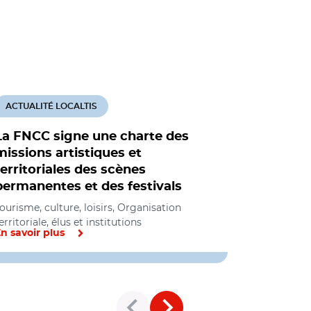
ACTUALITÉ LOCALTIS
ACTUALITÉ
La FNCC signe une charte des
Manifesta
missions artistiques et
Sacem jo
territoriales des scènes
Tourisme, cul
permanentes et des festivals
ourisme, culture, loisirs, Organisation
erritoriale, élus et institutions
n savoir plus
En savoir pl