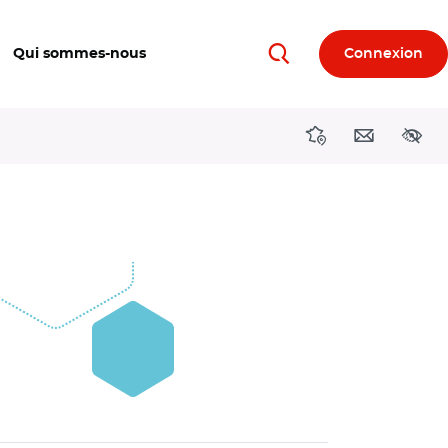
Qui sommes-nous
Connexion
Rechercher
Directions région
Contact
Acces