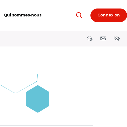
Qui sommes-nous
Connexion
Rechercher
Directions région
Contact
Acces