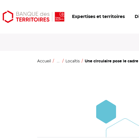
Aller
Aller
Ouvrir
Expertises et territoires
D
au
au
les
contenu
menu
outils
principal
principal
d'accessibilité
Accueil
...
Localtis
Une circulaire pose le cadre 