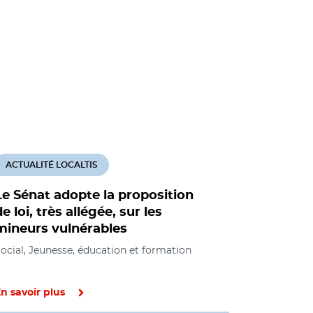
ACTUALITÉ LOCALTIS
ACTUALITÉ
Le Sénat adopte la proposition
Déconfine
de loi, très allégée, sur les
protectio
mineurs vulnérables
Social, Jeun
ocial, Jeunesse, éducation et formation
n savoir plus
En savoir pl