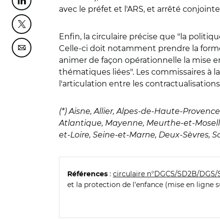
Partager cette page sur Linkedin
avec le préfet et l'ARS, et arrêté conjoint
Partager cette page sur Twitter
Enfin, la circulaire précise que "la polit
Celle-ci doit notamment prendre la forme
Partager cette page sur Courriel
animer de façon opérationnelle la mise e
thématiques liées". Les commissaires à la
l'articulation entre les contractualisatio
(*) Aisne, Allier, Alpes-de-Haute-Provence
Atlantique, Mayenne, Meurthe-et-Mosell
et-Loire, Seine-et-Marne, Deux-Sèvres, 
:
circulaire n°DGCS/SD2B/DGS/SP
Références
et la protection de l'enfance (mise en ligne 