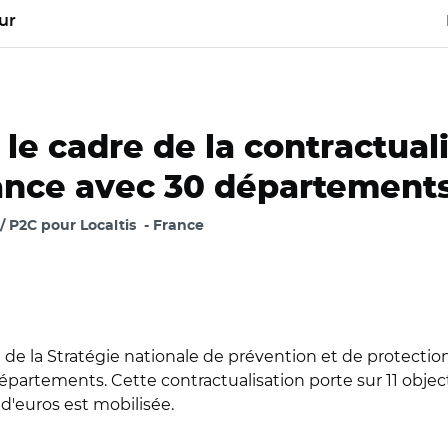
ur
le cadre de la contractuali
fance avec 30 département
/ P2C pour Localtis
France
re de la Stratégie nationale de prévention et de protection
épartements. Cette contractualisation porte sur 11 objec
 d'euros est mobilisée.
e 06 mai en réunion hebdomadaire avec les représentants des a
ics de la protection de l'enfance.