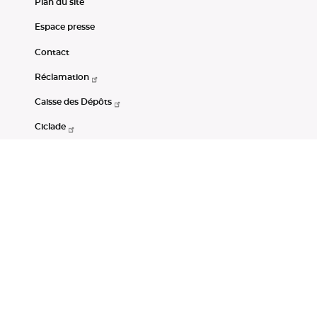
Plan du site
Espace presse
Contact
Réclamation
Caisse des Dépôts
Ciclade
CDC-Net
Consignations
Portail Open Data CDC
Restez connectés
LinkedIn
Youtube
Instagram
RSS