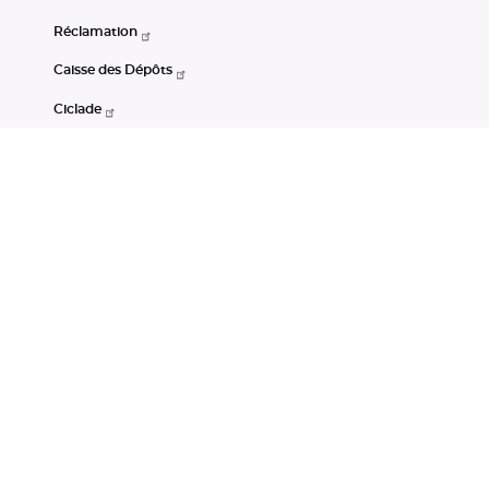
Réclamation
Caisse des Dépôts
Ciclade
CDC-Net
Consignations
Portail Open Data CDC
Restez connectés
LinkedIn
Youtube
Instagram
RSS
Mentions légales
CGU
Données personnelles
Accessibilité : non conforme
DSP2