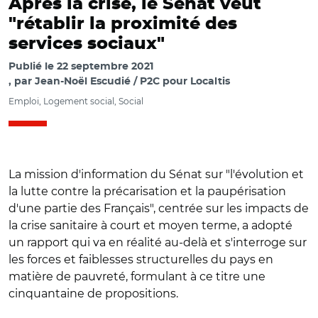
Après la crise, le Sénat veut
"rétablir la proximité des
services sociaux"
Publié le
22 septembre 2021
par
Jean-Noël Escudié / P2C pour Localtis
Emploi, Logement social, Social
La mission d'information du Sénat sur "l'évolution et
la lutte contre la précarisation et la paupérisation
d'une partie des Français", centrée sur les impacts de
la crise sanitaire à court et moyen terme, a adopté
un rapport qui va en réalité au-delà et s'interroge sur
les forces et faiblesses structurelles du pays en
matière de pauvreté, formulant à ce titre une
cinquantaine de propositions.
© Capture vidéo Sénat/ Fréderique Puissat et Annie Le
Houerou