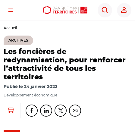
Menu
Aller
Aller
Ouvrir
Rechercher
au
au
les
contenu
menu
outils
Accueil
principal
principal
d'accessibilité
ARCHIVES
Les foncières de
redynamisation, pour renforcer
l’attractivité de tous les
territoires
Publié le
24 janvier 2022
Développement économique
Lancer l'impression
Partager cette page sur Facebook
Partager cette page sur Linkedin
Partager cette page sur Twitter
Partager cette page sur Co