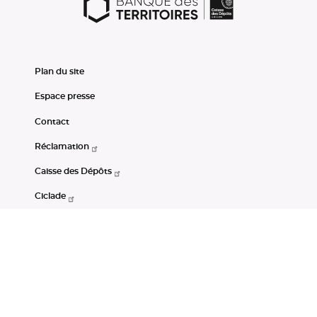
Plan du site
Espace presse
Contact
Réclamation
Caisse des Dépôts
Ciclade
CDC-Net
Consignations
Portail Open Data CDC
Restez connectés