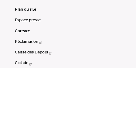
Plan du site
Espace presse
Contact
Réclamation
Caisse des Dépôts
Ciclade
CDC-Net
Consignations
Portail Open Data CDC
Restez connectés
LinkedIn
Youtube
Instagram
RSS