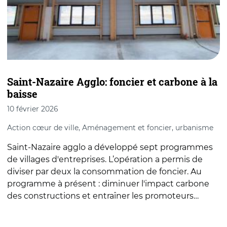
Saint-Nazaire Agglo: foncier et carbone à la
A
baisse
s
10 février 2026
2
Action cœur de ville, Aménagement et foncier, urbanisme
A
Saint-Nazaire agglo a développé sept programmes
A
de villages d'entreprises. L’opération a permis de
s
diviser par deux la consommation de foncier. Au
p
programme à présent : diminuer l'impact carbone
f
des constructions et entraîner les promoteurs…
r
…