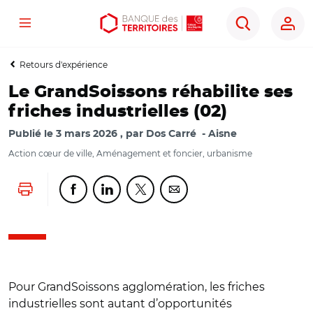
Menu
Aller
Aller
Ouvrir
Rechercher
au
au
les
contenu
menu
outils
Retours d'expérience
principal
principal
d'accessibilité
Le GrandSoissons réhabilite ses
friches industrielles (02)
Publié le
3 mars 2026
par
Dos Carré
Aisne
Action cœur de ville, Aménagement et foncier, urbanisme
Lancer l'impression
Partager cette page sur Facebook
Partager cette page sur Linkedin
Partager cette page sur Twitter
Partager cette page sur Co
Pour GrandSoissons agglomération, les friches
industrielles sont autant d’opportunités