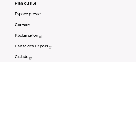
Plan du site
Espace presse
Contact
Réclamation
Caisse des Dépôts
Ciclade
CDC-Net
Consignations
Portail Open Data CDC
Restez connectés
LinkedIn
Youtube
Instagram
RSS