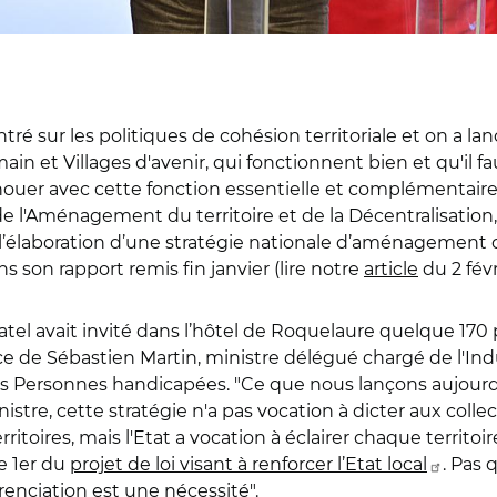
ntré sur les politiques de cohésion territoriale et on 
main et Villages d'avenir, qui fonctionnent bien et qu'il f
uer avec cette fonction essentielle et complémentaire de
e l'Aménagement du territoire et de la Décentralisation,
 l’élaboration d’une stratégie nationale d’aménagement d
 son rapport remis fin janvier (lire notre
article
du 2 févr
el avait invité dans l’hôtel de Roquelaure quelque 170 p
 de Sébastien Martin, ministre délégué chargé de l'Indus
es Personnes handicapées. "Ce que nous lançons aujourd
nistre, cette stratégie n'a pas vocation à dicter aux collect
ritoires, mais l'Etat a vocation à éclairer chaque territoi
le 1er du
projet de loi visant à renforcer l’Etat local
. Pas 
érenciation est une nécessité".