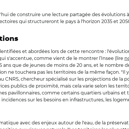
urd'hui de construire une lecture partagée des évolution
jectoires qui structureront le pays à l'horizon 2035 et 205
tions
dentifiées et abordées lors de cette rencontre : l'évolu
 qui s'accentue, comme vient de le montrer l’Insee (lire
no
5 ans que de jeunes de moins de 20 ans, et le nombre de 
ution ne touchera pas les territoires de la même façon. "Il
CNRS, chercheur spécialisé sur les projections de la popu
vices publics de proximité, mais cela varie selon les terri
es pavillonnaires, comme certains quartiers urbains et te
cidences sur les besoins en infrastructures, les logement
matique avec des enjeux autour de l'eau, de la préservat