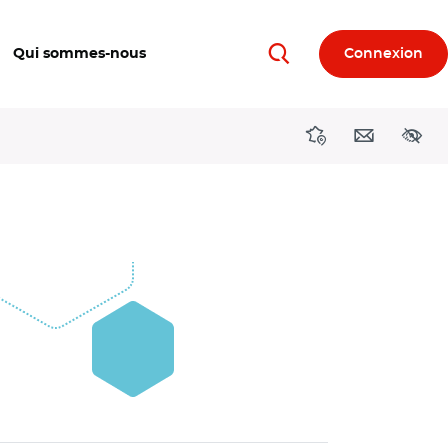
Qui sommes-nous
Connexion
Rechercher
Directions région
Contact
Acces