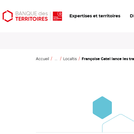
Aller
Aller
Ouvrir
Expertises et territoires
D
au
au
les
contenu
menu
outils
principal
principal
d'accessibilité
Accueil
...
Localtis
Françoise Gatel lance les tra