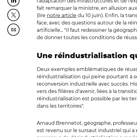
l'adaptation des infrastructures et de l'ex
Partager cette page sur Linkedin
fait remarquer la ministre, en allusion au
(lire
notre article
du 10 juin). Enfin, la tr
Partager cette page sur Twitter
face, avec des questions autour de la réin
artificielle... "Il faut redessiner la géo
Partager cette page sur Courriel
de donner toutes les conditions de réussit
Une réindustrialisation qu
Deux exemples emblématiques de réussit
réindustrialisation qui peine pourtant à se
reconversion industrielle avec succès. Hi
vers des filières d'avenir, liées à la tra
réindustrialisation est possible par les te
dans les territoires".
Arnaud Brennetot, géographe, professeur d
est revenu sur le sursaut industriel qui a