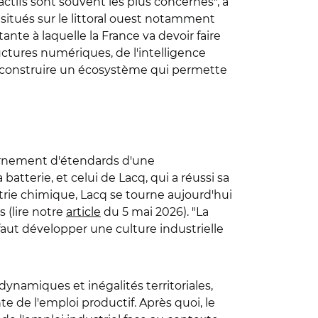
ractifs sont souvent les plus concernés", a
s situés sur le littoral ouest notamment
nte à laquelle la France va devoir faire
ructures numériques, de l'intelligence
, et construire un écosystème qui permette
ernement d'étendards d'une
 batterie, et celui de Lacq, qui a réussi sa
trie chimique, Lacq se tourne aujourd'hui
s (lire notre
article
du 5 mai 2026). "La
l faut développer une culture industrielle
ynamiques et inégalités territoriales,
te de l'emploi productif. Après quoi, le