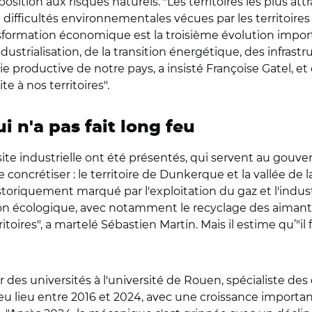
position aux risques naturels. "Les territoires les plus att
x difficultés environnementales vécues par les territoire
ansformation économique est la troisième évolution importa
dustrialisation, de la transition énergétique, des infrast
graphie productive de notre pays, a insisté Françoise Gatel
e à nos territoires".
i n'a pas fait long feu
e industrielle ont été présentés, qui servent au gouv
 concrétiser : le territoire de Dunkerque et la vallée de la
storiquement marqué par l'exploitation du gaz et l'indus
nsition écologique, avec notamment le recyclage des aimant
rritoires", a martelé Sébastien Martin. Mais il estime qu’"i
es universités à l'université de Rouen, spécialiste des d
 eu lieu entre 2016 et 2024, avec une croissance importan