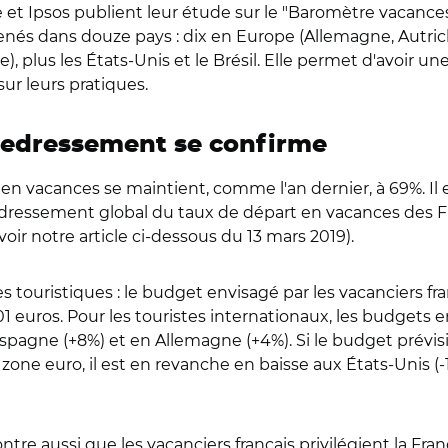
t Ipsos publient leur étude sur le "Baromètre vacances
enés dans douze pays : dix en Europe (Allemagne, Autrich
 plus les États-Unis et le Brésil. Elle permet d'avoir un
ur leurs pratiques.
 redressement se confirme
 en vacances se maintient, comme l'an dernier, à 69%. Il 
 redressement global du taux de départ en vacances des
voir notre article ci-dessous du 13 mars 2019).
ouristiques : le budget envisagé par les vacanciers fran
1 euros. Pour les touristes internationaux, les budgets 
Espagne (+8%) et en Allemagne (+4%). Si le budget prévis
one euro, il est en revanche en baisse aux États-Unis (-
e aussi que les vacanciers français privilégient la Fran