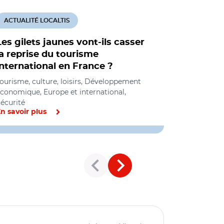
ACTUALITÉ LOCALTIS
ACTUALITÉ
Les gilets jaunes vont-ils casser
Le touris
la reprise du tourisme
expansion
international en France ?
hausse d
ourisme, culture, loisirs, Développement
Tourisme, cu
conomique, Europe et international,
économique,
écurité
n savoir plus
En savoir pl