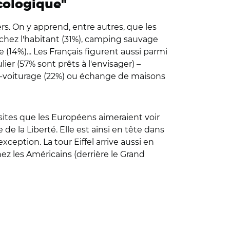
cologique"
rs. On y apprend, entre autres, que les
r chez l'habitant (31%), camping sauvage
 (14%)... Les Français figurent aussi parmi
er (57% sont prêts à l'envisager) –
co-voiturage (22%) ou échange de maisons
u sites que les Européens aimeraient voir
 de la Liberté. Elle est ainsi en tête dans
ception. La tour Eiffel arrive aussi en
ez les Américains (derrière le Grand