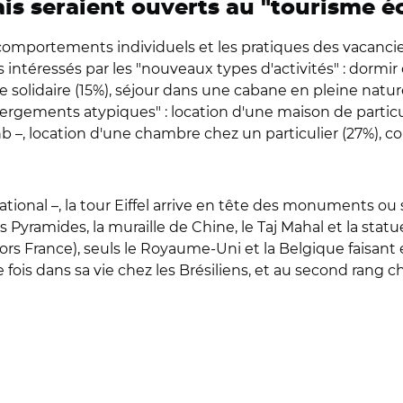
ais seraient ouverts au "tourisme é
 comportements individuels et les pratiques des vacancie
s intéressés par les "nouveaux types d'activités" : dormi
 solidaire (15%), séjour dans une cabane en pleine nature
bergements atypiques" : location d'une maison de particuli
nb –, location d'une chambre chez un particulier (27%), 
 national –, la tour Eiffel arrive en tête des monuments o
 Pyramides, la muraille de Chine, le Taj Mahal et la statue
s France), seuls le Royaume-Uni et la Belgique faisant ex
is dans sa vie chez les Brésiliens, et au second rang ch