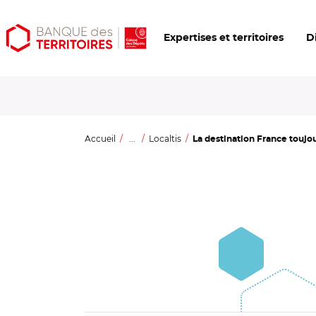
Aller
Aller
Ouvrir
Expertises et territoires
D
au
au
les
contenu
menu
outils
principal
principal
d'accessibilité
Accueil
...
Localtis
La destination France toujour