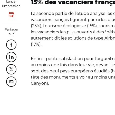
15% des vacanciers franç
Lancer
l'impression
La seconde partie de l'étude analyse les
Lancer l'impression
vacanciers français figurent parmi les plu
(25%), tourisme écologique (15%), tourisme
Partager
les vacanciers les plus ouverts à des "hé
sur
autrement dit les solutions de type Airb
(17%).
Partager cette page sur Facebook
Enfin – petite satisfaction pour l'orgueil
Partager cette page sur Linkedin
au moins une fois dans leur vie, devant les
sept des neuf pays européens étudiés (hor
Partager cette page sur Twitter
tête des monuments à voir au moins une fo
Canyon).
Partager cette page sur Courriel