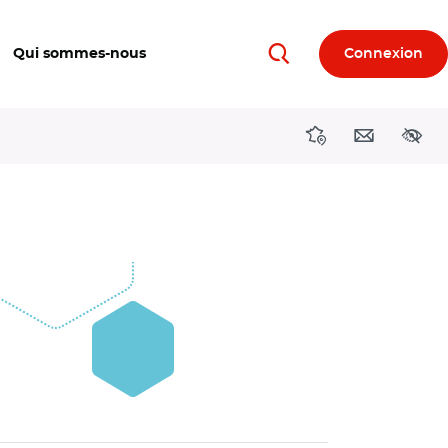
Qui sommes-nous
Connexion
Rechercher
Directions région
Contact
Acces