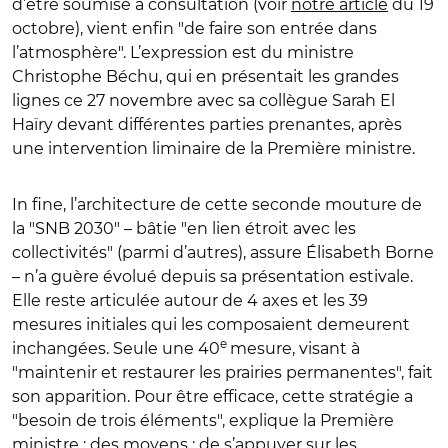
d’être soumise à consultation (voir
notre article
du 19
octobre), vient enfin "de faire son entrée dans
l’atmosphère". L’expression est du ministre
Christophe Béchu, qui en présentait les grandes
lignes ce 27 novembre avec sa collègue Sarah El
Haïry devant différentes parties prenantes, après
une intervention liminaire de la Première ministre.
In fine, l’architecture de cette seconde mouture de
la "SNB 2030" – bâtie "en lien étroit avec les
collectivités" (parmi d’autres), assure Élisabeth Borne
– n’a guère évolué depuis sa présentation estivale.
Elle reste articulée autour de 4 axes et les 39
mesures initiales qui les composaient demeurent
e
inchangées. Seule une 40
mesure, visant à
"maintenir et restaurer les prairies permanentes", fait
son apparition. Pour être efficace, cette stratégie a
"besoin de trois éléments", explique la Première
ministre : des moyens ; de s’appuyer sur les