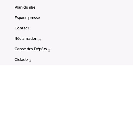
Plan du site
Espace presse
Contact
Réclamation
Caisse des Dépôts
Ciclade
CDC-Net
Consignations
Portail Open Data CDC
Restez connectés
LinkedIn
Youtube
Instagram
RSS