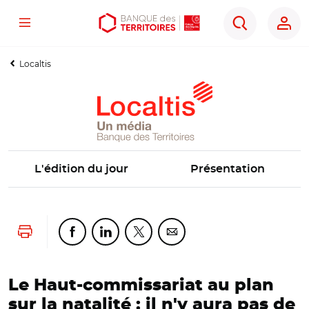
Menu
Aller
Aller
Ouvrir
Rechercher
au
au
les
contenu
menu
outils
Localtis
principal
principal
d'accessibilité
L'édition du jour
Présentation
Lancer l'impression
Partager cette page sur Facebook
Partager cette page sur Linkedin
Partager cette page sur Twitter
Partager cette page sur Co
Le Haut-commissariat au plan
sur la natalité : il n'y aura pas de