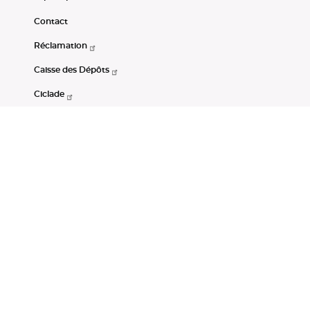
Contact
Réclamation
Caisse des Dépôts
Ciclade
CDC-Net
Consignations
Portail Open Data CDC
Restez connectés
LinkedIn
Youtube
Instagram
RSS