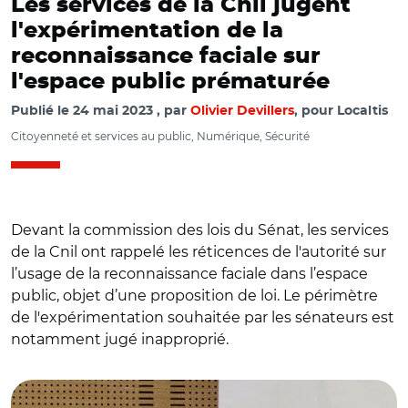
Les services de la Cnil jugent
l'expérimentation de la
reconnaissance faciale sur
l'espace public prématurée
Publié le
24 mai 2023
par
Olivier Devillers
, pour Localtis
Citoyenneté et services au public, Numérique, Sécurité
Devant la commission des lois du Sénat, les services
de la Cnil ont rappelé les réticences de l'autorité sur
l’usage de la reconnaissance faciale dans l’espace
public, objet d’une proposition de loi. Le périmètre
de l'expérimentation souhaitée par les sénateurs est
notamment jugé inapproprié.
© Capture vidéo Sénat/ Audition de Louis Dutheillet de
Lamothe devant la commission des lois