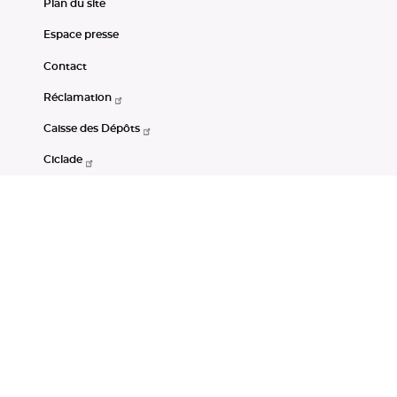
Plan du site
Espace presse
Contact
Réclamation
Caisse des Dépôts
Ciclade
CDC-Net
Consignations
Portail Open Data CDC
Restez connectés
LinkedIn
Youtube
Instagram
RSS