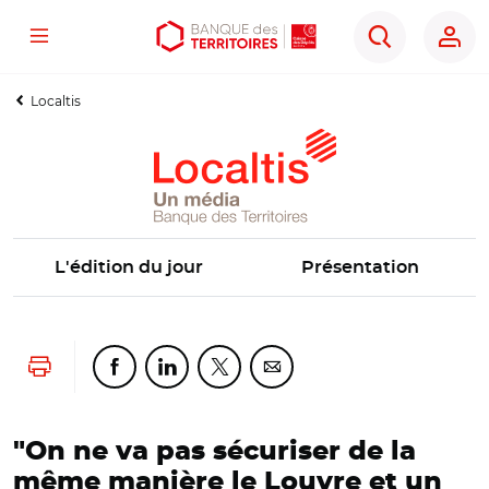
Menu
Aller
Aller
Ouvrir
Rechercher
au
au
les
contenu
menu
outils
Localtis
principal
principal
d'accessibilité
L'édition du jour
Présentation
Lancer l'impression
Partager cette page sur Facebook
Partager cette page sur Linkedin
Partager cette page sur Twitter
Partager cette page sur Co
"On ne va pas sécuriser de la
même manière le Louvre et un