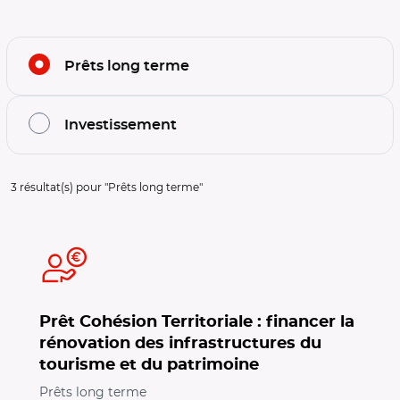
Filtrer l'offre par thématiques
Prêts long terme
Investissement
Filtrage de l'offre sur la thématique :
Prêts long terme
3
résultat(s) pour "
Prêts long terme
"
Prêt Cohésion Territoriale : financer la
rénovation des infrastructures du
tourisme et du patrimoine
Prêts long terme