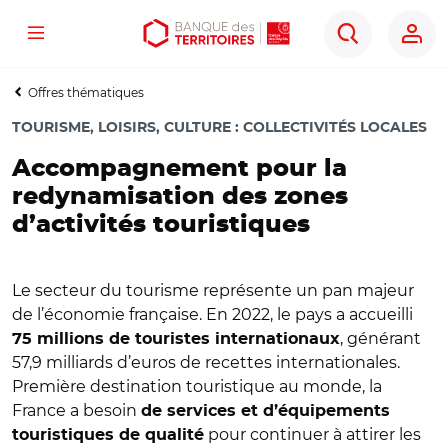
Menu
Aller
Aller
Ouvrir
Rechercher
au
au
les
contenu
menu
outils
Offres thématiques
principal
principal
d'accessibilité
TOURISME, LOISIRS, CULTURE
:
COLLECTIVITÉS LOCALES
Accompagnement pour la
redynamisation des zones
d’activités touristiques
Le secteur du tourisme représente un pan majeur
de l’économie française. En 2022, le pays a accueilli
, générant
75 millions de touristes internationaux
57,9 milliards d’euros de recettes internationales.
Première destination touristique au monde, la
France a besoin
de services et d’équipements
pour continuer à attirer les
touristiques de qualité