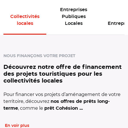
Entreprises
Collectivités
Publiques
locales
Locales
Entrepri
Panneau d'offres de l'espace actif : Collectivités locales
NOUS FINANÇONS VOTRE PROJET
Découvrez notre offre de financement
des projets touristiques pour les
collectivités locales
Pour financer vos projets d’aménagement de votre
territoire, découvrez
nos offres de prêts long-
, comme le
terme
prêt Cohésion ...
En voir plus