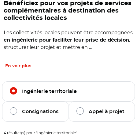
Bénéficiez pour vos projets de services
complémentaires à destination des
collectivités locales
Les collectivités locales peuvent être accompagnées
,
en ingénierie pour faciliter leur prise de décision
structurer leur projet et mettre en ...
En voir plus
Filtrer l'offre par thématiques
Ingénierie territoriale
Consignations
Appel à projet
Filtrage de l'offre sur la thématique :
Ingénierie territori
4
résultat(s) pour "
Ingénierie territoriale
"