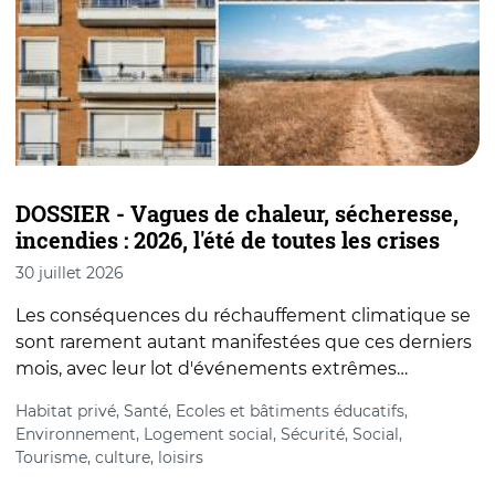
DOSSIER - Vagues de chaleur, sécheresse,
R
incendies : 2026, l'été de toutes les crises
p
30 juillet 2026
3
Les conséquences du réchauffement climatique se
D
sont rarement autant manifestées que ces derniers
g
mois, avec leur lot d'événements extrêmes…
l
Habitat privé, Santé, Ecoles et bâtiments éducatifs,
S
Environnement, Logement social, Sécurité, Social,
Tourisme, culture, loisirs