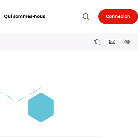
Qui sommes-nous
Connexion
Rechercher
Directions région
Contact
Acces