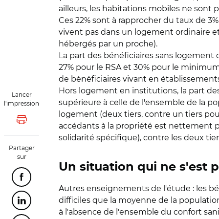
ailleurs, les habitations mobiles ne son
Ces 22% sont à rapprocher du taux de 3
vivent pas dans un logement ordinaire et 
hébergés par un proche).
La part des bénéficiaires sans logement or
27% pour le RSA et 30% pour le minimum v
de bénéficiaires vivant en établissement
Hors logement en institutions, la part de
Lancer
supérieure à celle de l'ensemble de la po
l'impression
logement (deux tiers, contre un tiers pou
Lancer l'impression
accédants à la propriété est nettement plu
solidarité spécifique), contre les deux ti
Partager
sur
Un situation qui ne s'est
Partager cette page sur Facebook
Autres enseignements de l'étude : les b
difficiles que la moyenne de la population
Partager cette page sur Linkedin
à l'absence de l'ensemble du confort sani