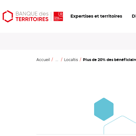
Aller
Aller
Ouvrir
Expertises et territoires
D
au
au
les
contenu
menu
outils
principal
principal
d'accessibilité
Accueil
...
Localtis
Plus de 20% des bénéficiair