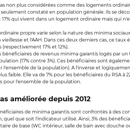
t pas non plus considérées comme des logements ordinair
% seulement constaté en population générale. Ils se dé
17% qui vivent dans un logement ordinaire mais qui n'est
dinaire propre varie selon la nature des minima sociaux :
ieillesse et l'AAH. Dans ces deux derniers cas, ce taux
s (respectivement 17% et 12%).
s bénéficiaires de revenus minima garantis logés par un 
pulation (17% contre 3%). Ces bénéficiaires sont égaleme
r l'ensemble de la population). A l'inverse et logiquement
s faible. Elle va de 7% pour les bénéficiaires du RSA à 
ers pour l'ensemble de la population.
 pas améliorée depuis 2012
énéficiaires de minima garantis sont confrontés à des c
, quel que soit l'indicateur utilisé. Ainsi, 3% des bénéfi
taire de base (WC intérieur, salle de bain avec douche o