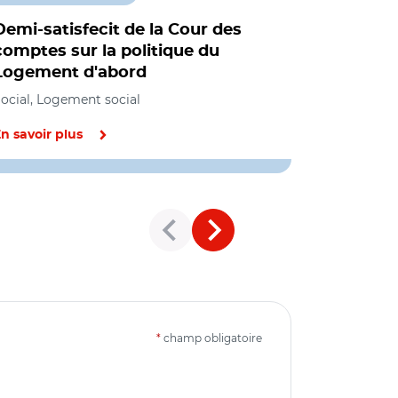
Demi-satisfecit de la Cour des
Vingt ans
comptes sur la politique du
Abbé-Pier
Logement d'abord
de la loi
disparité
ocial, Logement social
Logement soc
n savoir plus
En savoir pl
*
champ obligatoire