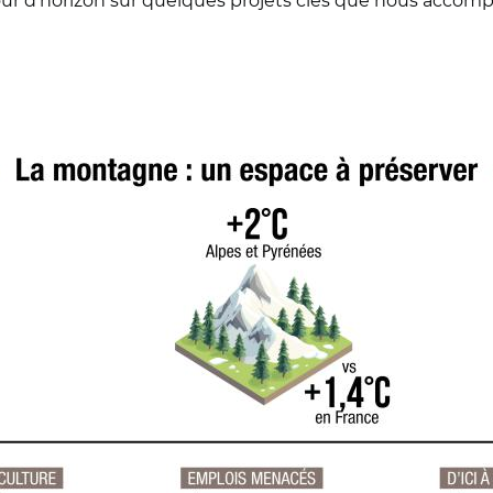
ur d’horizon sur quelques projets clés que nous accom
© Banque des Territoires