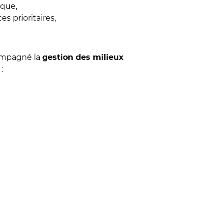
ique,
s prioritaires,
ompagné la
gestion des milieux
: