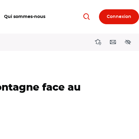
Qui sommes-nous
Connexion
Rechercher
Directions région
Contact
Acces
montagne face au