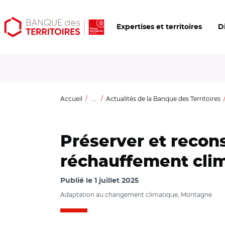
Aller
Aller
Ouvrir
Expertises et territoires
D
au
au
les
contenu
menu
outils
principal
principal
d'accessibilité
Accueil
...
Actualités de la Banque des Territoires
Préserver et recons
réchauffement cli
Publié le
1 juillet 2025
Adaptation au changement climatique, Montagne