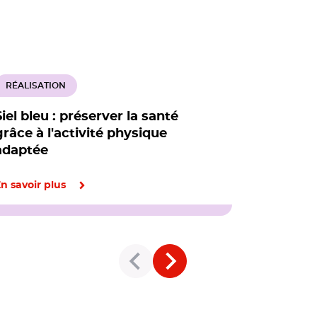
RÉALISATION
RÉALISATI
Siel bleu : préserver la santé
Les 3 Col
grâce à l'activité physique
solidaire
adaptée
domicile 
n savoir plus
En savoir pl