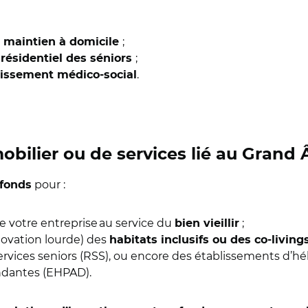
u
;
maintien à domicile
;
résidentiel des séniors
.
lissement médico-social
obilier ou de services lié au Grand
pour :
 fonds
de votre entreprise au service du
;
bien vieillir
novation lourde) des
habitats inclusifs ou des co-living
ervices seniors (RSS), ou encore des établissements d
dantes (EHPAD).