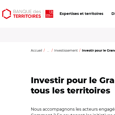
Aller
Aller
Ouvrir
Expertises et territoires
D
au
au
les
contenu
menu
outils
principal
principal
d'accessibilité
Accueil
...
Investissement
Investir pour le Grand
Investir pour le G
tous les territoires
Nous accompagnons les acteurs engagés