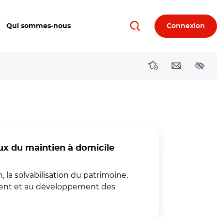
Qui sommes-nous
Connexion
Rechercher
Directions région
Contact
Acces
x du maintien à domicile
, la solvabilisation du patrimoine,
ment et au développement des