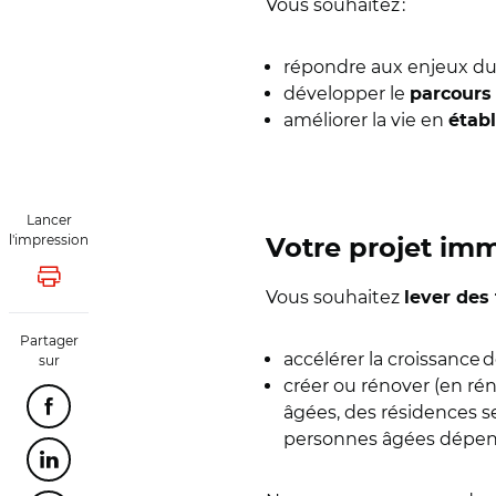
Vous souhaitez :
répondre aux enjeux d
développer le
parcours 
améliorer la vie en
étab
Lancer
l'impression
Votre projet imm
Lancer l'impression
Vous souhaitez
lever des
Partager
accélérer la croissance 
sur
créer ou rénover (en ré
âgées, des résidences s
Partager cette page sur Facebook
personnes âgées dépen
Partager cette page sur Linkedin