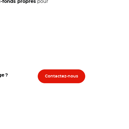
pour
i-fonds propres
ge ?
Contactez-nous