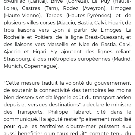
d'Aurillac (Cantal), Brive (Corrèze), Le Puy (Haute-
Loire), Castres (Tarn), Rodez (Aveyron), Limoges
(Haute-Vienne), Tarbes (Hautes-Pyrénées) et de
plusieurs villes corses (Ajaccio, Bastia, Calvi, Figari), de
trois liaisons vers Lyon à partir de Limoges, La
Rochelle et Poitiers, de la ligne Brest-Ouessant, et
des liaisons vers Marseille et Nice de Bastia, Calvi,
Ajaccio et Figari. S'y ajoutent des lignes reliant
Strasbourg, à des métropoles européennes (Madrid,
Munich, Copenhague).
"Cette mesure traduit la volonté du gouvernement
de soutenir la connectivité des territoires les moins
bien desservis et d'alléger le coût du transport aérien
depuis et vers ces destinations", a déclaré le ministre
des Transports, Philippe Tabarot, cité dans le
communiqué. Il a ajouté rester "pleinement mobilisé
pour que les territoires d'outre-mer puissent eux
aussi bénéficier d'un taux réduit", compte tenu du