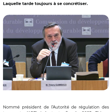
Laquelle tarde toujours à se concrétiser.
© Capture vidéo Assemblée nationale/ Thierry Guimbaud,
président de l’Autorité de régulation des transports
Nommé président de l’Autorité de régulation des