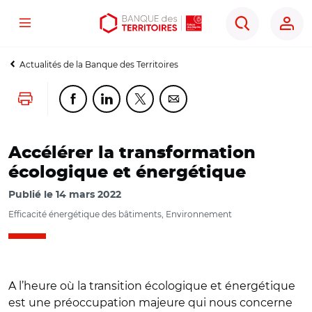
Menu
Aller
Aller
Ouvrir
Rechercher
au
au
les
contenu
menu
outils
Actualités de la Banque des Territoires
principal
principal
d'accessibilité
Lancer l'impression
Partager cette page sur Facebook
Partager cette page sur Linkedin
Partager cette page sur Twitter
Partager cette page sur Co
Accélérer la transformation
écologique et énergétique
Publié le
14 mars 2022
Efficacité énergétique des bâtiments, Environnement
A l’heure où la transition écologique et énergétique
est une préoccupation majeure qui nous concerne