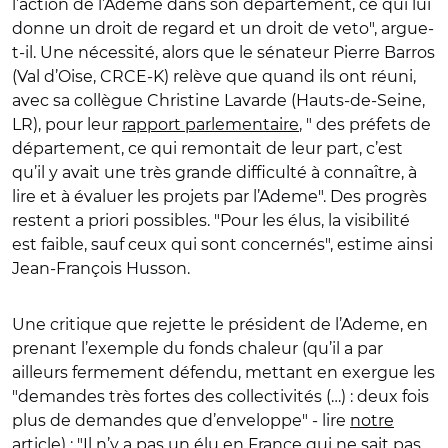
l’action de l’Ademe dans son département, ce qui lui
donne un droit de regard et un droit de veto", argue-
t-il. Une nécessité, alors que le sénateur Pierre Barros
(Val d’Oise, CRCE-K) relève que quand ils ont réuni,
avec sa collègue Christine Lavarde (Hauts-de-Seine,
LR), pour leur
rapport parlementaire
, " des préfets de
département, ce qui remontait de leur part, c’est
qu’il y avait une très grande difficulté à connaître, à
lire et à évaluer les projets par l’Ademe". Des progrès
restent a priori possibles. "Pour les élus, la visibilité
est faible, sauf ceux qui sont concernés", estime ainsi
Jean-François Husson.
Une critique que rejette le président de l’Ademe, en
prenant l’exemple du fonds chaleur (qu’il a par
ailleurs fermement défendu, mettant en exergue les
"demandes très fortes des collectivités (…) : deux fois
plus de demandes que d’enveloppe" - lire
notre
article
) : "Il n’y a pas un élu en France qui ne sait pas