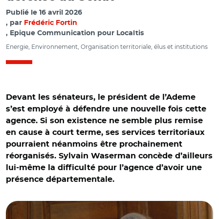
Publié le
16 avril 2026
par
Frédéric Fortin
, Epique Communication pour Localtis
Energie, Environnement, Organisation territoriale, élus et institutions
Devant les sénateurs, le président de l’Ademe
s’est employé à défendre une nouvelle fois cette
agence. Si son existence ne semble plus remise
en cause à court terme, ses services territoriaux
pourraient néanmoins être prochainement
réorganisés. Sylvain Waserman concède d’ailleurs
lui-même la difficulté pour l’agence d’avoir une
présence départementale.
© Capture vidéo Sénat/ Audition de Sylvain Waserman
devant la commission des finances