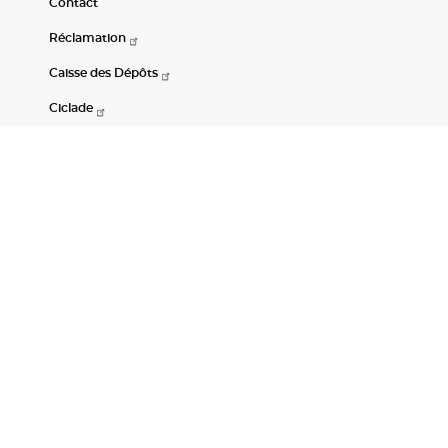
Contact
Réclamation
Caisse des Dépôts
Ciclade
CDC-Net
Consignations
Portail Open Data CDC
Restez connectés
LinkedIn
Youtube
Instagram
RSS
Mentions légales
CGU
Données personnelles
Accessibilité : non conforme
DSP2