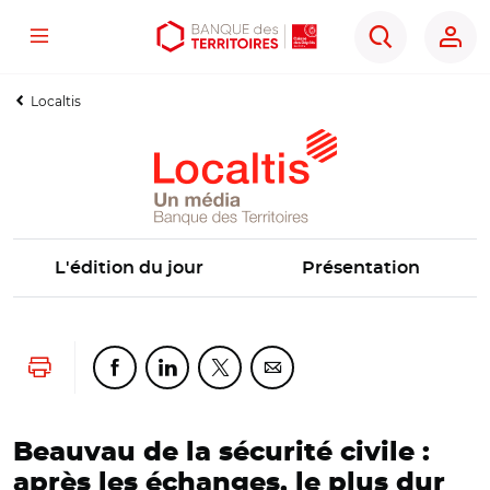
Menu
Aller
Aller
Ouvrir
Rechercher
au
au
les
contenu
menu
outils
Localtis
principal
principal
d'accessibilité
L'édition du jour
Présentation
Lancer l'impression
Partager cette page sur Facebook
Partager cette page sur Linkedin
Partager cette page sur Twitter
Partager cette page sur Co
Beauvau de la sécurité civile :
après les échanges, le plus dur